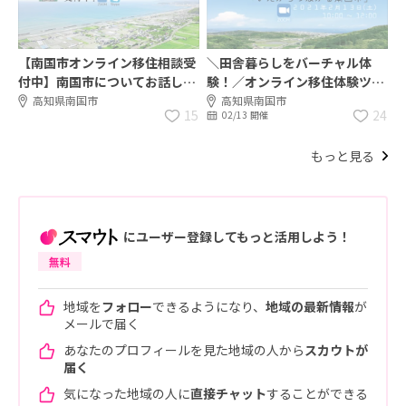
【南国市オンライン移住相談受
＼田舎暮らしをバーチャル体
付中】南国市についてお話しま
験！／オンライン移住体験ツア
せんか？
ー『いえ から つながる南国
高知県南国市
高知県南国市
15
24
02/13 開催
市』開催！
もっと見る
にユーザー登録してもっと活用しよう！
無料
地域を
フォロー
できるようになり、
地域の最新情報
が
メールで届く
あなたのプロフィールを見た地域の人から
スカウトが
届く
気になった地域の人に
直接チャット
することができる