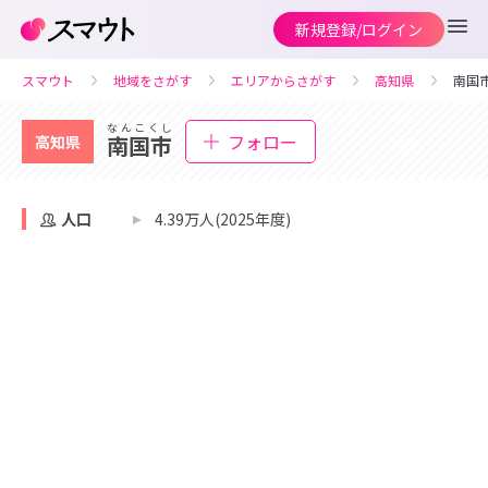
新規登録/ログイン
スマウト
地域をさがす
エリアからさがす
高知県
南国
なんこくし
フォロー
南国市
高知県
人口
4.39万人(2025年度)