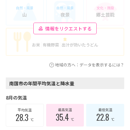
自然・風景
自然・風景
文化・施設
山
夜景
郷土芸能
情報をリクエストする
食
お米
有機野菜
出汁が効いたうどん
地域の方へ：データを表示するには？
南国市の年間平均気温と降水量
8月の気温
最高気温
最低気温
平均気温
35.4
22.8
28.3
℃
℃
℃