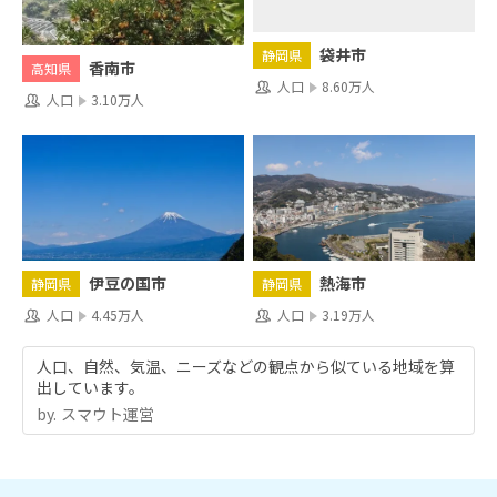
袋井市
静岡県
香南市
高知県
人口
8.60万人
人口
3.10万人
伊豆の国市
熱海市
静岡県
静岡県
人口
4.45万人
人口
3.19万人
人口、自然、気温、ニーズなどの観点から似ている地域を算
出しています。
by.︎ スマウト運営