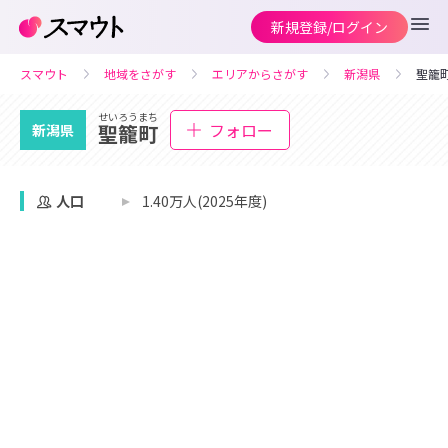
新規登録/ログイン
スマウト
地域をさがす
エリアからさがす
新潟県
聖籠
せいろうまち
フォロー
聖籠町
新潟県
人口
1.40万人(2025年度)