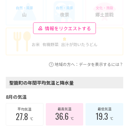
自然・風景
自然・風景
文化・施設
山
夜景
郷土芸能
情報をリクエストする
食
お米
有機野菜
出汁が効いたうどん
地域の方へ：データを表示するには？
聖籠町の年間平均気温と降水量
8月の気温
最高気温
最低気温
平均気温
36.6
19.3
27.8
℃
℃
℃