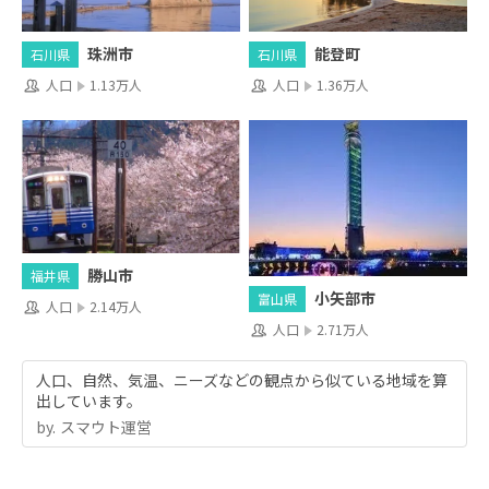
珠洲市
能登町
石川県
石川県
人口
1.13万人
人口
1.36万人
勝山市
福井県
小矢部市
富山県
人口
2.14万人
人口
2.71万人
人口、自然、気温、ニーズなどの観点から似ている地域を算
出しています。
by.︎ スマウト運営