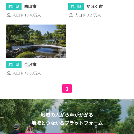
白山市
かほく市
石川県
石川県
人口
10.49万人
人口
3.27万人
金沢市
石川県
人口
46.53万人
1
地域の人から声がかかる
地域とつながるプラットフォーム