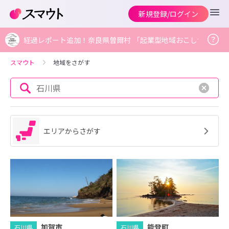
新規登録/ログイン
経過レポート追加！奈良県曽爾村 「起業型地域おこし協力...」 (08
スマウト
地域をさがす
石川県
エリアからさがす
加賀市
能登町
石川県
石川県