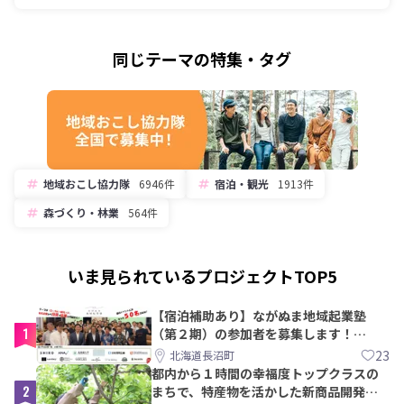
同じテーマの特集・タグ
地域おこし協力隊
6946件
宿泊・観光
1913件
森づくり・林業
564件
いま見られているプロジェクトTOP5
【宿泊補助あり】ながぬま地域起業塾
1
（第２期）の参加者を募集します！
【8/21〆】
23
北海道長沼町
都内から１時間の幸福度トップクラスの
2
まちで、特産物を活かした新商品開発＆