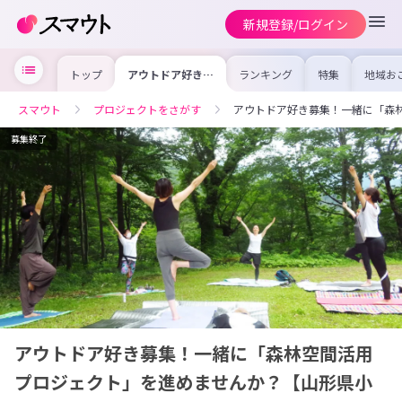
新規登録/ログイン
トップ
アウトドア好き募
ランキング
特集
地域お
集！一緒に「森林
の求人
空間活用プロジェ
を集め
クト」を進めませ
事内容
スマウト
プロジェクトをさがす
アウトドア好き募集！一緒に「森
んか？【山形県小
を比較
国町】
合った
けよう
募集終了
アウトドア好き募集！一緒に「森林空間活用
プロジェクト」を進めませんか？【山形県小