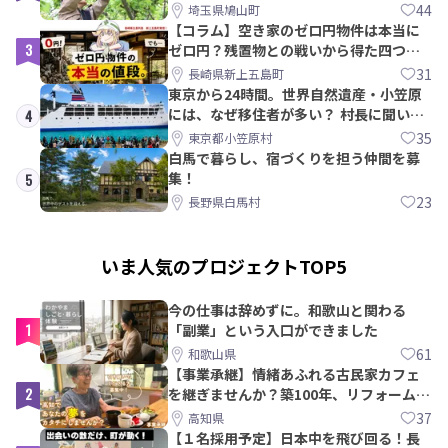
PRメンバー募集！
44
埼玉県鳩山町
【コラム】空き家のゼロ円物件は本当に
3
ゼロ円？残置物との戦いから得た四つの
教訓｜新上五島町
31
長崎県新上五島町
東京から24時間。世界自然遺産・小笠原
には、なぜ移住者が多い？ 村長に聞いて
4
みた
35
東京都小笠原村
白馬で暮らし、宿づくりを担う仲間を募
集！
5
23
長野県白馬村
いま人気のプロジェクトTOP5
今の仕事は辞めずに。和歌山と関わる
1
「副業」という入口ができました
61
和歌山県
【事業承継】情緒あふれる古民家カフェ
2
を継ぎませんか？築100年、リフォームか
ら約10年！
37
高知県
【１名採用予定】日本中を飛び回る！長