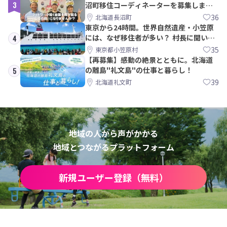
3
沼町移住コーディネーターを募集しま
す！
36
北海道長沼町
東京から24時間。世界自然遺産・小笠原
には、なぜ移住者が多い？ 村長に聞いて
4
みた
35
東京都小笠原村
【再募集】感動の絶景とともに。北海道
の離島"礼文島"の仕事と暮らし！
5
39
北海道礼文町
地域の人から声がかかる
地域とつながるプラットフォーム
新規ユーザー登録（無料）