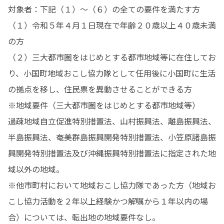
対象者：下記（１）～（６）の全ての要件を満たす方

（１）令和５年４月１日現在で年齢２０歳以上４０歳未満
の方

（２）三大都市圏をはじめとする都市地域等に在住してお
り、小国町地域おこし協力隊として任用後に小国町に生活
の拠点を移し、住民票を異動させることができる方

※地域要件（三大都市圏をはじめとする都市地域等）

過疎地域自立促進特別措置法、山村振興法、離島振興法、
半島振興法、奄美群島振興開発特別措置法、小笠原諸島振
興開発特別措置法及び沖縄振興特別措置法に指定された地
域以外の地域。

※他市町村において地域おこし協力隊であった方（地域お
こし協力活動を２年以上経験かつ解嘱から１年以内の場
合）については、転出地の地域要件なし。
