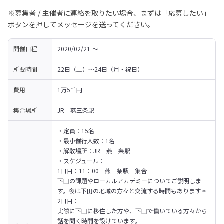
※募集者 / 主催者に連絡を取りたい場合、まずは「応募したい」
ボタンを押してメッセージを送ってください。
開催日程
2020/02/21 〜 
所要時間
22日（土）～24日（月・祝日）
費用
1万5千円
集合場所
JR　燕三条駅
・定員：15名

・最小催行人数：1名

・解散場所：JR　燕三条駅

・スケジュール：

1日目：11：00　燕三条駅　集合

下田の課題やローカルアカデミーについてご説明しま
す。夜は下田の地域の方々と交流する時間もあります＊
2日目：

実際に下田に移住した方や、下田で働いている方々から
話を聞く時間を設けています。
