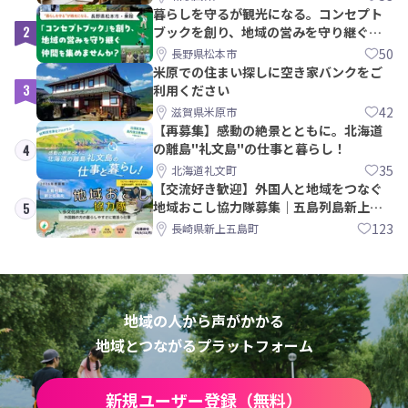
暮らしを守るが観光になる。コンセプト
2
ブックを創り、地域の営みを守り継ぐ仲
間を集めませんか？
50
長野県松本市
米原での住まい探しに空き家バンクをご
3
利用ください
42
滋賀県米原市
【再募集】感動の絶景とともに。北海道
の離島"礼文島"の仕事と暮らし！
4
35
北海道礼文町
【交流好き歓迎】外国人と地域をつなぐ
地域おこし協力隊募集｜五島列島新上五
5
島町
123
長崎県新上五島町
地域の人から声がかかる
地域とつながるプラットフォーム
新規ユーザー登録（無料）