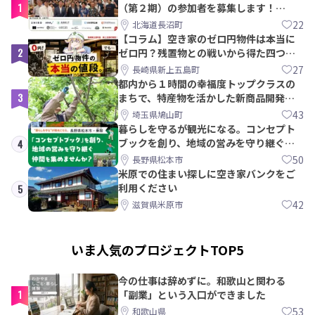
1
（第２期）の参加者を募集します！
【8/21〆】
22
北海道長沼町
【コラム】空き家のゼロ円物件は本当に
2
ゼロ円？残置物との戦いから得た四つの
教訓｜新上五島町
27
長崎県新上五島町
都内から１時間の幸福度トップクラスの
3
まちで、特産物を活かした新商品開発＆
PRメンバー募集！
43
埼玉県鳩山町
暮らしを守るが観光になる。コンセプト
ブックを創り、地域の営みを守り継ぐ仲
4
間を集めませんか？
50
長野県松本市
米原での住まい探しに空き家バンクをご
利用ください
5
42
滋賀県米原市
いま人気のプロジェクトTOP5
今の仕事は辞めずに。和歌山と関わる
1
「副業」という入口ができました
53
和歌山県