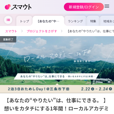
新規登録/ログイン
トップ
【あなたの“やり
ランキング
特集
地域お
たい”は、仕事に
の求人
できる。 】想い
を集め
をカタチにする1
事内容
スマウト
プロジェクトをさがす
【あなたの“やりたい”は、仕事に
年間！ローカルア
を比較
カデミーin三条市
合った
下田
けよう
募集終了
【あなたの“やりたい”は、仕事にできる。 】
想いをカタチにする1年間！ローカルアカデミ