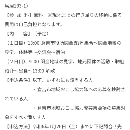
鳥居193-1）

【参  加  料】無料　※現地までの行き帰りの移動に係る
費用は自己負担となります。　

【内　　容】（予定）

（１日目）13:00 倉吉市役所関金支所 集合〜関金地域の
見学、体験等〜交流会〜宿泊

（２日目）９:00 関金地域の見学、地元団体の活動・取組
紹介〜昼食〜13:00 解散

【申込条件】以下、いずれにも該当する人

　　　　　　・倉吉市地域おこし協力隊への応募を検討さ
れている人

　　　　　　・倉吉市地域おこし協力隊募集要項の募集対
象をすべて満たす人　

【申込方法】令和6年1月26日（金）までに下記問合せ先