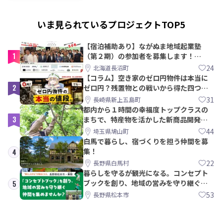
いま見られているプロジェクトTOP5
【宿泊補助あり】ながぬま地域起業塾
1
（第２期）の参加者を募集します！
【8/21〆】
24
北海道長沼町
【コラム】空き家のゼロ円物件は本当に
2
ゼロ円？残置物との戦いから得た四つの
教訓｜新上五島町
31
長崎県新上五島町
都内から１時間の幸福度トップクラスの
3
まちで、特産物を活かした新商品開発＆
PRメンバー募集！
44
埼玉県鳩山町
白馬で暮らし、宿づくりを担う仲間を募
集！
4
22
長野県白馬村
暮らしを守るが観光になる。コンセプト
ブックを創り、地域の営みを守り継ぐ仲
5
間を集めませんか？
53
長野県松本市