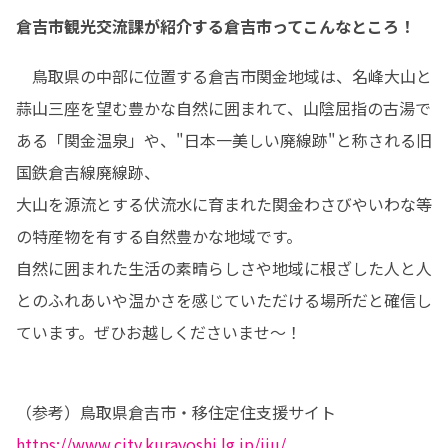
倉吉市観光交流課が紹介する倉吉市ってこんなところ！
　鳥取県の中部に位置する倉吉市関金地域は、名峰大山と
蒜山三座を望む豊かな自然に囲まれて、山陰屈指の古湯で
ある「関金温泉」や、"日本一美しい廃線跡"と称される旧
国鉄倉吉線廃線跡、

大山を源流とする伏流水に育まれた関金わさびやいわな等
の特産物を有する自然豊かな地域です。

自然に囲まれた生活の素晴らしさや地域に根ざした人と人
とのふれあいや温かさを感じていただける場所だと確信し
ています。ぜひお越しくださいませ〜！
https://www.city.kurayoshi.lg.jp/iju/