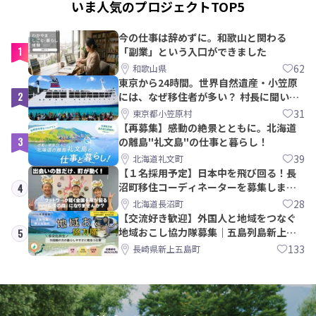
いま人気のプロジェクトTOP5
今の仕事は辞めずに。和歌山と関わる
1
「副業」という入口ができました
62
和歌山県
東京から24時間。世界自然遺産・小笠原
2
には、なぜ移住者が多い？ 村長に聞いて
みた
31
東京都小笠原村
【再募集】感動の絶景とともに。北海道
3
の離島"礼文島"の仕事と暮らし！
39
北海道礼文町
【１名採用予定】日本中を飛び回る！長
沼町移住コーディネーターを募集しま
4
す！
28
北海道長沼町
【交流好き歓迎】外国人と地域をつなぐ
地域おこし協力隊募集｜五島列島新上五
5
島町
133
長崎県新上五島町