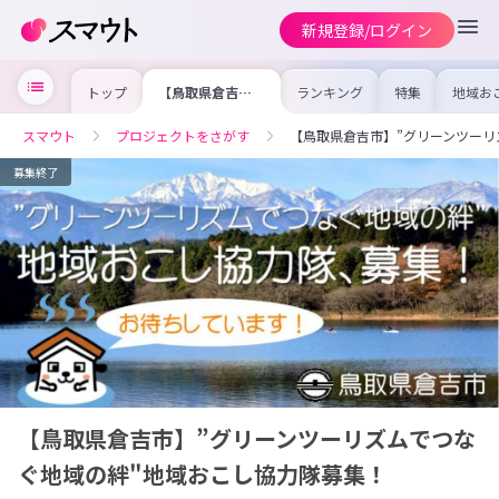
新規登録/ログイン
トップ
【鳥取県倉吉
ランキング
特集
地域お
市】”グリーンツ
の求人
ーリズムでつなぐ
を集め
地域の絆"地域お
事内容
スマウト
プロジェクトをさがす
【鳥取県倉吉市】”グリーンツーリ
こし協力隊募集！
を比較
合った
けよう
募集終了
【鳥取県倉吉市】”グリーンツーリズムでつな
ぐ地域の絆"地域おこし協力隊募集！