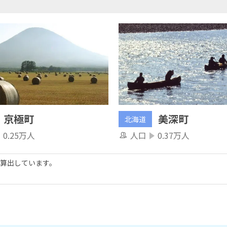
京極町
美深町
北海道
0.25万人
人口
0.37万人
算出しています。