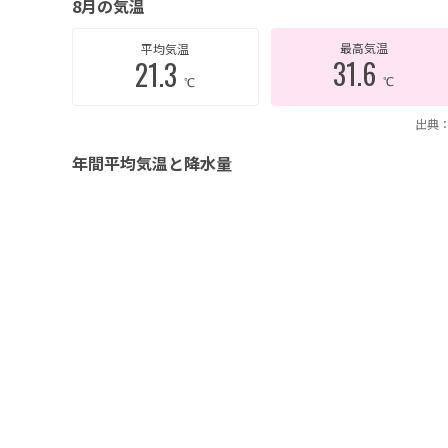
8月の気温
最高気温
平均気温
31.6
21.3
℃
℃
出典：
年間平均気温と降水量