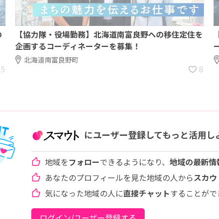
の
【協力隊・役場勤務】北海道南富良野への移住定住を
企画するコーディネーターを募集！
北海道南富良野町
55
8
にユーザー登録してもっと活用し
地域を
フォロー
できるようになり、
地域の最新情
あなたのプロフィールを見た地域の人から
スカウ
気になった地域の人に
直接チャット
することがで
ログイン/ユーザー登録する