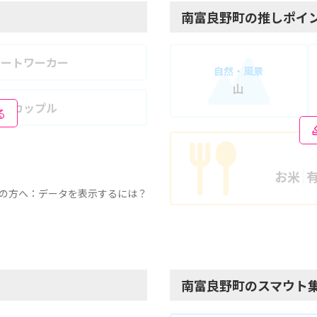
南富良野町の推しポイ
モートワーカー
自然・風景
山
婦・カップル
る
お米
の方へ：データを表示するには？
南富良野町のスマウト