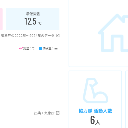
最低気温
12.5
℃
気象庁の2022年〜2024年のデータ
気温：℃
降水量：mm
協力隊 活動人数
出典：気象庁
6
人