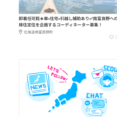
即着任可能★車•住宅•引越し補助あり✅南富良野へ
移住定住を企画するコーディネーター募集！
北海道南富良野町