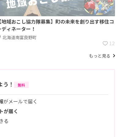
【地域おこし協力隊募集】町の未来を創り出す移住コ
ーディネーター！
北海道南富良野町
12
もっと見る
よう！
無料
報
がメールで届く
トが届く
きる