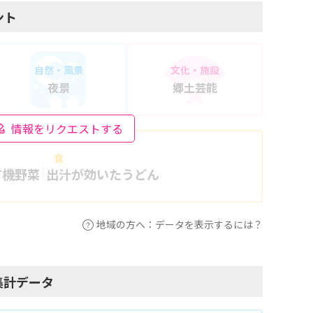
ント
自然・風景
文化・施設
夜景
郷土芸能
情報をリクエストする
食
有機野菜
出汁が効いたうどん
地域の方へ：データを表示するには？
集計データ