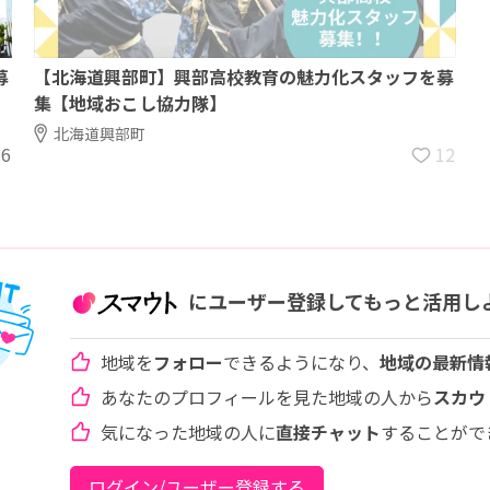
募
【北海道興部町】興部高校教育の魅力化スタッフを募
集【地域おこし協力隊】
北海道興部町
16
12
にユーザー登録してもっと活用し
地域を
フォロー
できるようになり、
地域の最新情
あなたのプロフィールを見た地域の人から
スカウ
気になった地域の人に
直接チャット
することがで
ログイン/ユーザー登録する