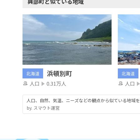
興部町と似ている地域
浜頓別町
北海道
北海道
人口
0.31万人
人口
人口、自然、気温、ニーズなどの観点から似ている地域を
by.︎ スマウト運営