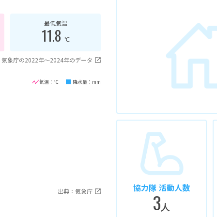
最低気温
11.8
℃
気象庁の2022年〜2024年のデータ
気温：℃
降水量：mm
協力隊 活動人数
出典：気象庁
3
人