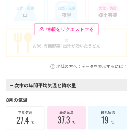
自然・風景
自然・風景
文化・施設
山
夜景
郷土芸能
情報をリクエストする
食
お米
有機野菜
出汁が効いたうどん
地域の方へ：データを表示するには？
三次市の年間平均気温と降水量
8月の気温
最高気温
最低気温
平均気温
37.3
19
27.4
℃
℃
℃