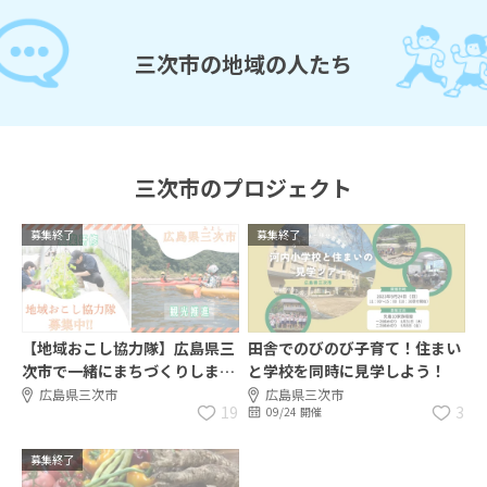
三次市の地域の人たち
三次市のプロジェクト
募集終了
募集終了
【地域おこし協力隊】広島県三
田舎でのびのび子育て！住まい
次市で一緒にまちづくりしませ
と学校を同時に見学しよう！
んか？
広島県三次市
広島県三次市
19
3
09/24 開催
募集終了