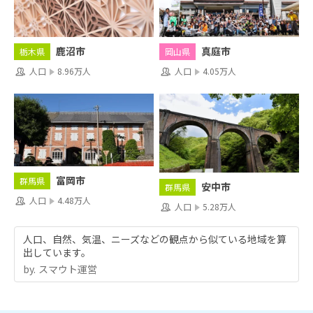
鹿沼市
真庭市
栃木県
岡山県
人口
8.96万人
人口
4.05万人
富岡市
群馬県
安中市
群馬県
人口
4.48万人
人口
5.28万人
人口、自然、気温、ニーズなどの観点から似ている地域を算
出しています。
by.︎ スマウト運営