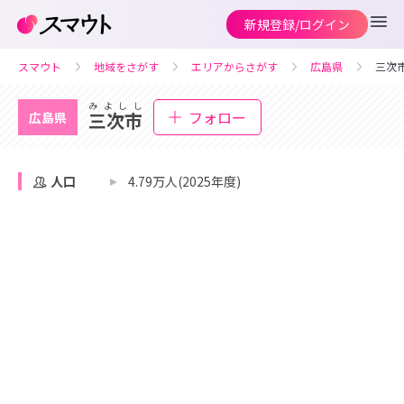
新規登録/ログイン
スマウト
地域をさがす
エリアからさがす
広島県
三次
みよしし
フォロー
三次市
広島県
人口
4.79万人(2025年度)