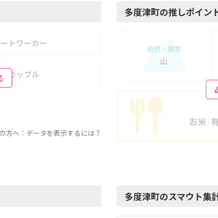
多度津町の推しポイン
モートワーカー
自然・風景
山
婦・カップル
る
お米
の方へ：データを表示するには？
多度津町のスマウト集