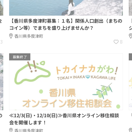
を
【香川県多度津町募集：１名】関係人口創出（まちの
コイン等）でまちを盛り上げませんか？
香川県多度津町
13
8
募集終了
の
≪12/3(日)・12/10(日)≫香川県オンライン移住相談
会を開催します！
香川県多度津町