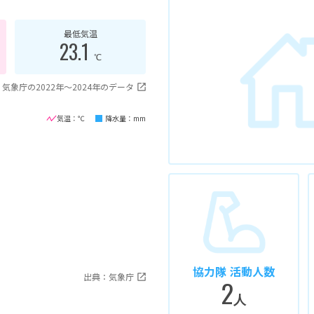
最低気温
23.1
℃
気象庁の2022年〜2024年のデータ
気温：℃
降水量：mm
協力隊 活動人数
出典：気象庁
2
人