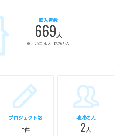
転入者数
669
人
※2025年度/人口2.26万人
プロジェクト数
地域の人
-
2
件
人