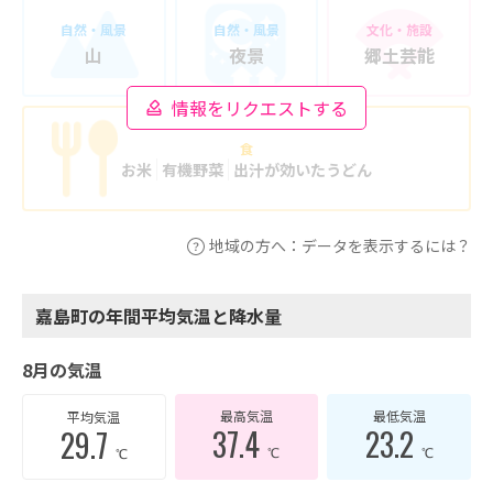
自然・風景
自然・風景
文化・施設
山
夜景
郷土芸能
情報をリクエストする
食
お米
有機野菜
出汁が効いたうどん
地域の方へ：データを表示するには？
嘉島町の年間平均気温と降水量
8月の気温
最高気温
最低気温
平均気温
37.4
23.2
29.7
℃
℃
℃