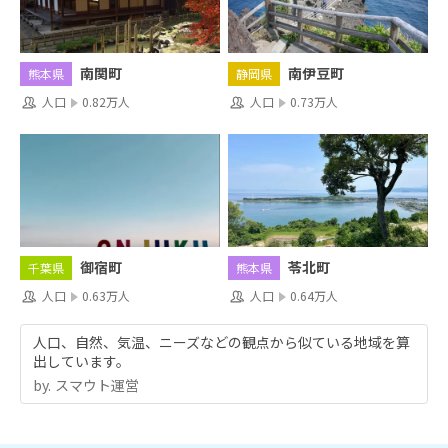
南関町
南伊豆町
熊本県
静岡県
人口
0.82万人
人口
0.73万人
御宿町
苓北町
千葉県
熊本県
人口
0.63万人
人口
0.64万人
人口、自然、気温、ニーズなどの観点から似ている地域を算
出しています。
by.︎ スマウト運営