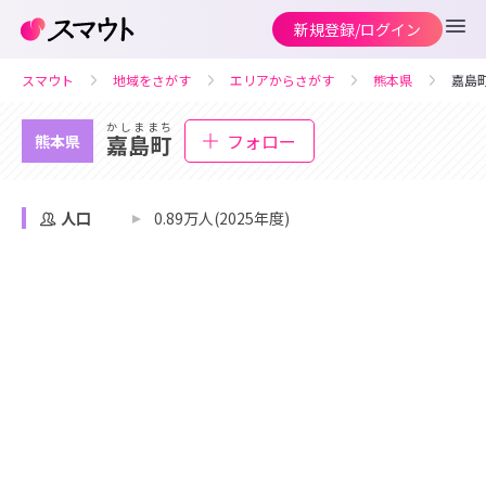
新規登録/ログイン
スマウト
地域をさがす
エリアからさがす
熊本県
嘉島
かしままち
フォロー
嘉島町
熊本県
人口
0.89万人(2025年度)