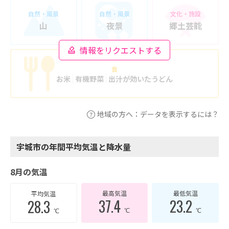
自然・風景
自然・風景
文化・施設
山
夜景
郷土芸能
情報をリクエストする
食
お米
有機野菜
出汁が効いたうどん
地域の方へ：データを表示するには？
宇城市の年間平均気温と降水量
8月の気温
最高気温
最低気温
平均気温
37.4
23.2
28.3
℃
℃
℃