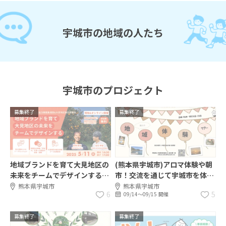
宇城市の地域の人たち
宇城市のプロジェクト
募集終了
募集終了
地域ブランドを育て大見地区の
(熊本県宇城市)アロマ体験や朝
未来をチームでデザインする
市！交流を通じて宇城市を体
【宇城市地域おこし協力隊相談
験！1泊2日の体験ツアーを開
熊本県宇城市
熊本県宇城市
6
5
09/14〜09/15 開催
会】
催！
募集終了
募集終了