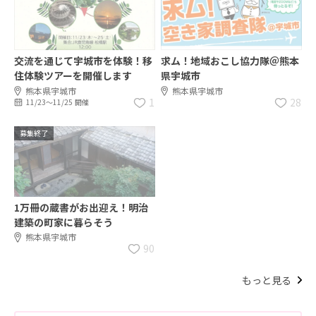
交流を通じて宇城市を体験！移
求ム！地域おこし協力隊＠熊本
住体験ツアーを開催します
県宇城市
熊本県宇城市
熊本県宇城市
1
28
11/23〜11/25 開催
募集終了
1万冊の蔵書がお出迎え！明治
建築の町家に暮らそう
熊本県宇城市
90
もっと見る