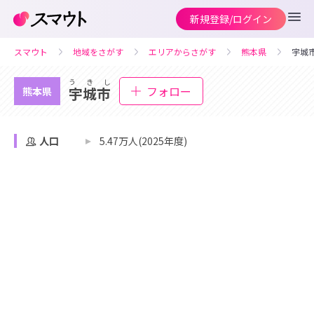
新規登録/ログイン
スマウト
地域をさがす
エリアからさがす
熊本県
宇城
うきし
フォロー
宇城市
熊本県
人口
5.47万人(2025年度)