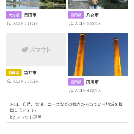
日田市
八女市
大分県
福岡県
人口
5.73万人
人口
5.55万人
袋井市
静岡県
人口
8.60万人
田川市
福岡県
人口
4.32万人
人口、自然、気温、ニーズなどの観点から似ている地域を算
出しています。
by.︎ スマウト運営