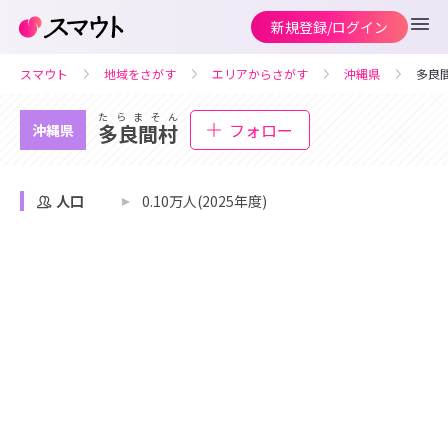
新規登録/ログイン
スマウト
地域をさがす
エリアからさがす
沖縄県
多良
たらまそん
フォロー
多良間村
沖縄県
人口
0.10万人(2025年度)