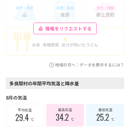
自然・風景
自然・風景
文化・施設
山
夜景
郷土芸能
情報をリクエストする
食
お米
有機野菜
出汁が効いたうどん
地域の方へ：データを表示するには？
多良間村の年間平均気温と降水量
8月の気温
最高気温
最低気温
平均気温
34.2
25.2
29.4
℃
℃
℃