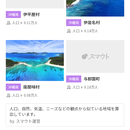
伊平屋村
沖縄県
伊是名村
人口
0.11万人
沖縄県
人口
0.14万人
与那国町
沖縄県
座間味村
人口
0.18万人
沖縄県
人口
0.08万人
人口、自然、気温、ニーズなどの観点から似ている地域を算
出しています。
by.︎ スマウト運営