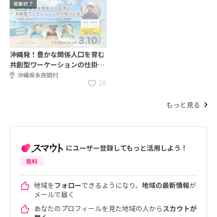
募集終了
沖縄発！豊かな関係人口を育む
共創型ワーケーションの仕掛け
とは？LivingAnywhereの北辻
沖縄県多良間村
28
さんと考える関係人口の育み
方！
もっと見る
にユーザー登録してもっと活用しよう！
無料
地域を
フォロー
できるようになり、
地域の最新情報
が
メールで届く
あなたのプロフィールを見た地域の人から
スカウトが