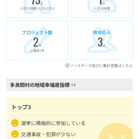
人
人
※2025年度/人口0.1万人
※2024年度
プロジェクト数
地域の人
2
3
件
人
※過去1年
ソースデータ並びに集計定義はこちら
多良間村の地域幸福度指標
※1
トップ3
選挙に積極的に参加している
交通事故・犯罪が少ない