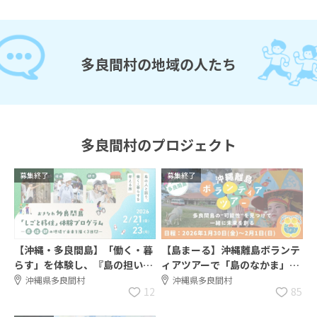
多良間村の地域の人たち
多良間村のプロジェクト
募集終了
募集終了
【沖縄・多良間島】「働く・暮
【島まーる】沖縄離島ボランテ
らす」を体験し、『島の担い
ィアツアーで「島のなかま」に
手』としての未来に思いを馳せ
なろう！ in 多良間島2泊3日
沖縄県多良間村
沖縄県多良間村
12
85
る3日間