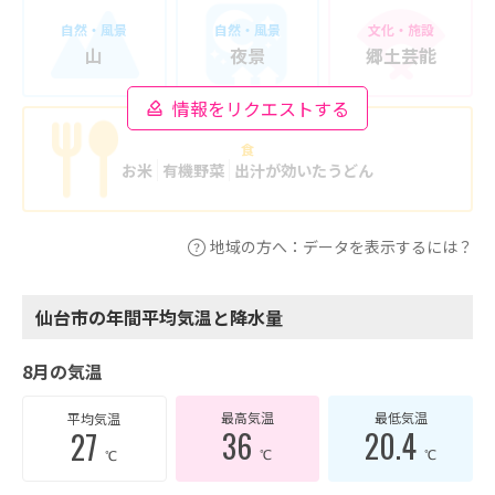
自然・風景
自然・風景
文化・施設
山
夜景
郷土芸能
情報をリクエストする
食
お米
有機野菜
出汁が効いたうどん
地域の方へ：データを表示するには？
仙台市の年間平均気温と降水量
8月の気温
最高気温
最低気温
平均気温
36
20.4
27
℃
℃
℃