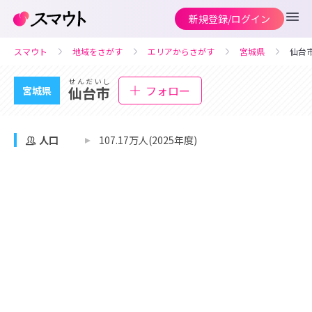
新規登録/ログイン
スマウト
地域をさがす
エリアからさがす
宮城県
仙台
せんだいし
フォロー
仙台市
宮城県
人口
107.17万人(2025年度)