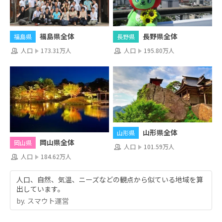
福島県全体
長野県全体
福島県
長野県
人口
173.31万人
人口
195.80万人
山形県全体
山形県
岡山県全体
岡山県
人口
101.59万人
人口
184.62万人
人口、自然、気温、ニーズなどの観点から似ている地域を算
出しています。
by.︎ スマウト運営