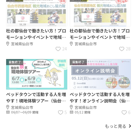
杜の都仙台で働きたい方！プロ
杜の都仙台で働きたい方！プロ
モーションやイベントで地域と
モーションやイベントで地域と
共に観光を盛り上げていきませ
共に観光を盛り上げていきませ
宮城県仙台市
宮城県仙台市
24
28
んか？
んか？
募集終了
募集終了
ベッドタウンで活動する人を増
ベッドタウンで活動する人を増
やす！現地体験ツアー（仙台市
やす！オンライン説明会（仙台
泉区地域おこし協力隊）
市泉区地域おこし協力隊）
宮城県仙台市
宮城県仙台市
5
6
06/07〜06/09 開催
05/12 開催
もっと見る