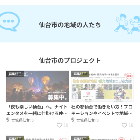
仙台市の地域の人たち
仙台市のプロジェクト
募集終了
募集終了
「夜も楽しい仙台」へ。ナイト
杜の都仙台で働きたい方！プロ
エンタメを一緒に仕掛ける仲間
モーションやイベントで地域と
募集！
共に観光を盛り上げていきませ
宮城県仙台市
宮城県仙台市
19
18
んか
募集終了
募集終了