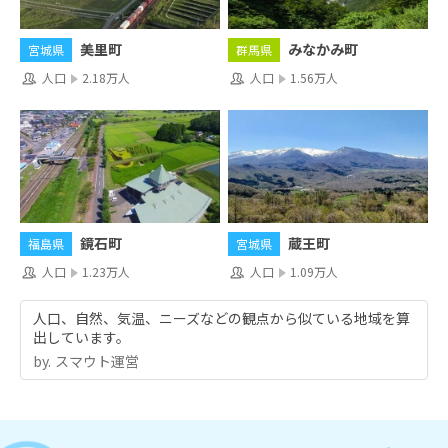
美里町
みなかみ町
宮城県
群馬県
人口
2.18万人
人口
1.56万人
鏡石町
蔵王町
福島県
宮城県
人口
1.23万人
人口
1.09万人
人口、自然、気温、ニーズなどの観点から似ている地域を算
出しています。
by.︎ スマウト運営