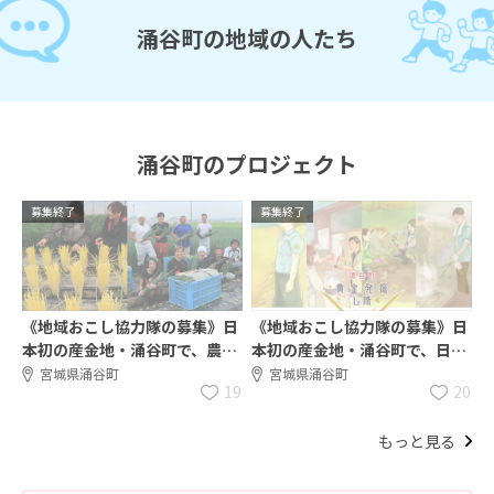
涌谷町の地域の人たち
涌谷町のプロジェクト
募集終了
募集終了
《地域おこし協力隊の募集》日
《地域おこし協力隊の募集》日
本初の産金地・涌谷町で、農業
本初の産金地・涌谷町で、日本
の匠とともに、農業の活性化に
唯一の歴史遺産を地域資源とし
宮城県涌谷町
宮城県涌谷町
19
20
挑戦する仲間となる地域おこし
て磨き上げ、交流人口につなげ
協力隊を募集！
る協力隊を募集！
もっと見る