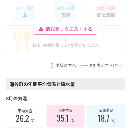
自然・風景
自然・風景
文化・施設
山
夜景
郷土芸能
情報をリクエストする
食
お米
有機野菜
出汁が効いたうどん
地域の方へ：データを表示するには？
涌谷町の年間平均気温と降水量
8月の気温
最高気温
最低気温
平均気温
35.1
18.7
26.2
℃
℃
℃