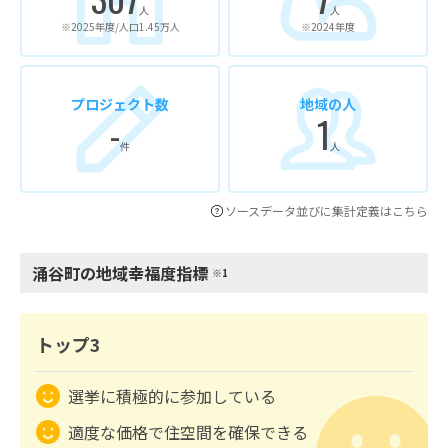
人
人
※2025年度/人口1.45万人
※2024年度
プロジェクト数
地域の人
-
1
件
人
ソースデータ並びに集計定義はこちら
涌谷町の地域幸福度指標
※1
トップ3
選挙に積極的に参加している
適度な価格で住空間を確保できる