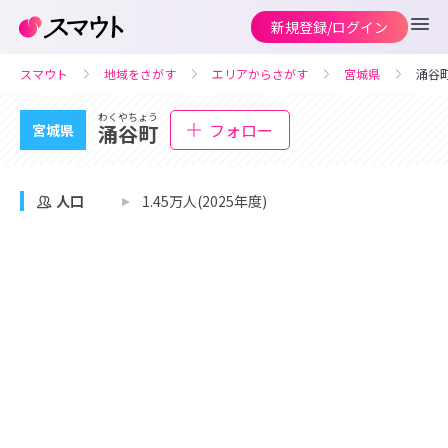
新規登録/ログイン
スマウト
地域をさがす
エリアからさがす
宮城県
涌谷
わくやちょう
フォロー
涌谷町
宮城県
人口
1.45万人(2025年度)