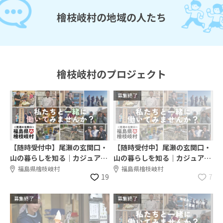
檜枝岐村の地域の人たち
檜枝岐村のプロジェクト
募集終了
【随時受付中】尾瀬の玄関口・
【随時受付中】尾瀬の玄関口・
山の暮らしを知る｜カジュアル
山の暮らしを知る｜カジュアル
相談会
相談会
福島県檜枝岐村
福島県檜枝岐村
19
7
募集終了
募集終了