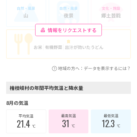
自然・風景
自然・風景
文化・施設
山
夜景
郷土芸能
情報をリクエストする
食
お米
有機野菜
出汁が効いたうどん
地域の方へ：データを表示するには？
檜枝岐村の年間平均気温と降水量
8月の気温
最高気温
最低気温
平均気温
31
12.3
21.4
℃
℃
℃