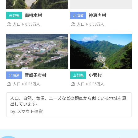
神恵内村
南相木村
北海道
長野県
人口
0.08万人
人口
0.08万人
音威子府村
小菅村
北海道
山梨県
人口
0.06万人
人口
0.05万人
人口、自然、気温、ニーズなどの観点から似ている地域を算
出しています。
by.︎ スマウト運営