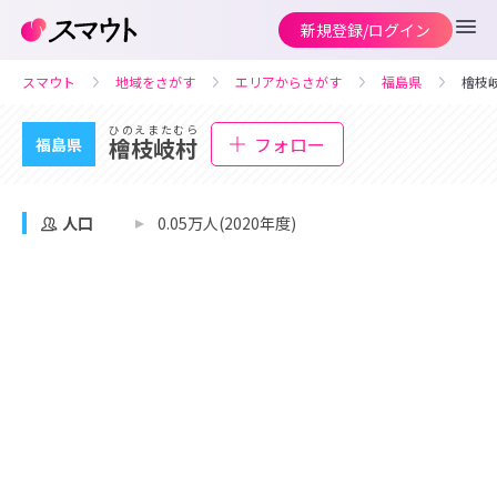
新規登録/ログイン
スマウト
地域をさがす
エリアからさがす
福島県
檜枝
ひのえまたむら
フォロー
檜枝岐村
福島県
人口
0.05万人(2020年度)