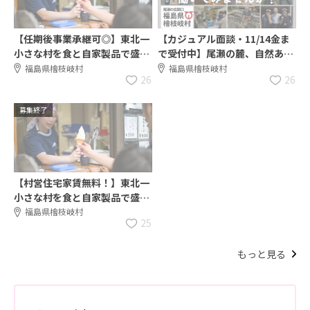
【任期後事業承継可◎】東北一
【カジュアル面談・11/14金ま
小さな村を食と自家製品で盛り
で受付中】尾瀬の麓、自然あふ
上げてくれる協力隊募集！
れる檜枝岐村で協力隊大募集！
福島県檜枝岐村
福島県檜枝岐村
26
26
募集終了
【村営住宅家賃無料！】東北一
小さな村を食と自家製品で盛り
上げてくれる協力隊募集！
福島県檜枝岐村
25
もっと見る