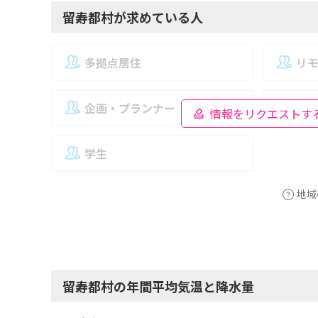
留寿都村が求めている人
多拠点居住
リ
企画・プランナー
夫
情報をリクエストす
学生
地域
留寿都村の年間平均気温と降水量