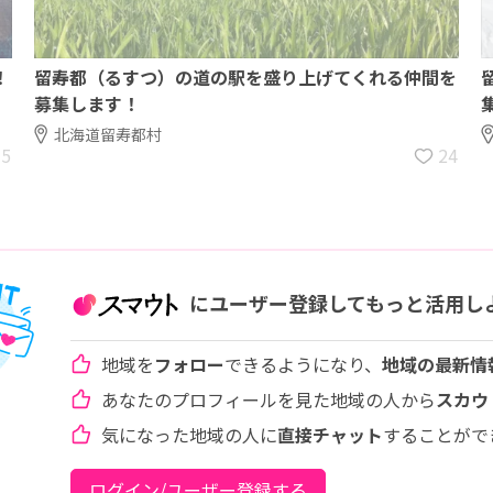
！
留寿都（るすつ）の道の駅を盛り上げてくれる仲間を
募集します！
北海道留寿都村
15
24
にユーザー登録してもっと活用し
地域を
フォロー
できるようになり、
地域の最新情
あなたのプロフィールを見た地域の人から
スカウ
気になった地域の人に
直接チャット
することがで
ログイン/ユーザー登録する