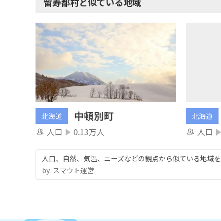
留寿都村と似ている地域
中頓別町
北海道
北海道
人口
人口
0.13万人
人口、自然、気温、ニーズなどの観点から似ている地域を
by.︎ スマウト運営