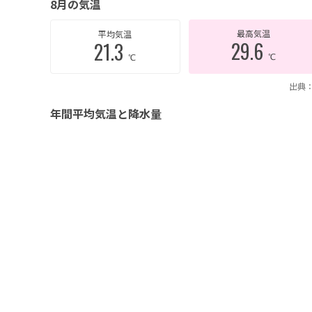
8月の気温
最高気温
平均気温
29.6
21.3
℃
℃
出典：
年間平均気温と降水量