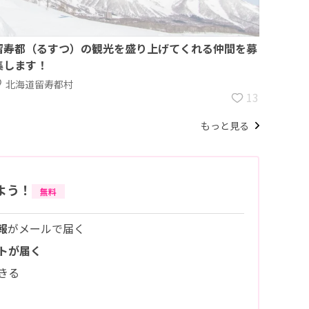
留寿都（るすつ）の観光を盛り上げてくれる仲間を募
集します！
北海道留寿都村
13
もっと見る
よう！
無料
報
がメールで届く
トが届く
きる