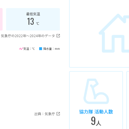
最低気温
13
℃
気象庁の2022年〜2024年のデータ
気温：℃
降水量：mm
協力隊 活動人数
出典：気象庁
9
人