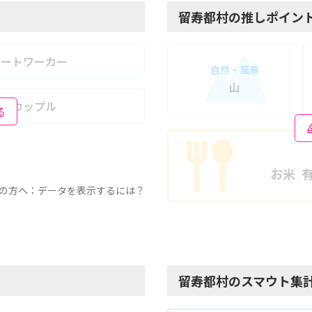
留寿都村の推しポイン
モートワーカー
自然・風景
山
婦・カップル
る
お米
の方へ：データを表示するには？
留寿都村のスマウト集