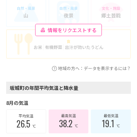
自然・風景
自然・風景
文化・施設
山
夜景
郷土芸能
情報をリクエストする
食
お米
有機野菜
出汁が効いたうどん
地域の方へ：データを表示するには？
坂城町の年間平均気温と降水量
8月の気温
最高気温
最低気温
平均気温
38.2
19.1
26.5
℃
℃
℃