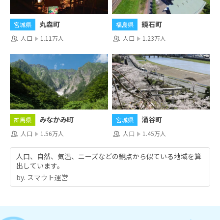
丸森町
鏡石町
宮城県
福島県
人口
1.11万人
人口
1.23万人
みなかみ町
涌谷町
群馬県
宮城県
人口
1.56万人
人口
1.45万人
人口、自然、気温、ニーズなどの観点から似ている地域を算
出しています。
by.︎ スマウト運営