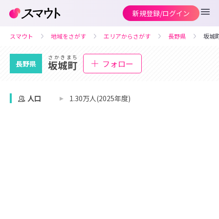
新規登録/ログイン
スマウト
地域をさがす
エリアからさがす
長野県
坂城
さかきまち
フォロー
坂城町
長野県
人口
1.30万人(2025年度)