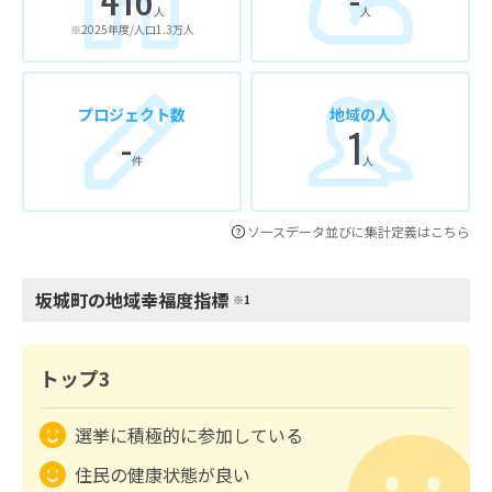
人
人
※2025年度/人口1.3万人
プロジェクト数
地域の人
-
1
件
人
ソースデータ並びに集計定義はこちら
坂城町の地域幸福度指標
※1
トップ3
選挙に積極的に参加している
住民の健康状態が良い