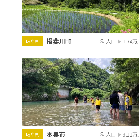
揖斐川町
人口
1.74万
岐阜県
本巣市
人口
3.11万
岐阜県