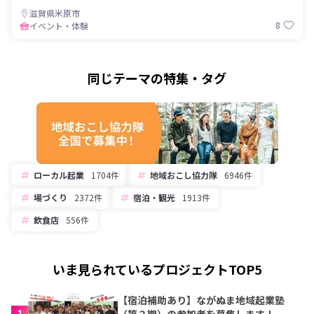
滋賀県米原市
8
イベント・体験
同じテーマの特集・タグ
ローカル起業
1704件
地域おこし協力隊
6946件
場づくり
2372件
宿泊・観光
1913件
飲食店
556件
いま見られているプロジェクトTOP5
【宿泊補助あり】ながぬま地域起業塾
1
（第２期）の参加者を募集します！