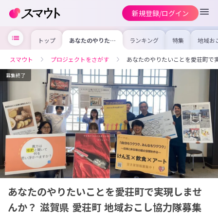
新規登録/ログイン
トップ
あなたのやりたい
ランキング
特集
地域お
ことを愛荘町で実
の求人
現しませんか？
を集め
滋賀県 愛荘町 地
事内容
スマウト
プロジェクトをさがす
あなたのやりたいことを愛荘町で実
域おこし協力隊募
を比較
集中！
合った
けよう
募集終了
あなたのやりたいことを愛荘町で実現しませ
んか？ 滋賀県 愛荘町 地域おこし協力隊募集