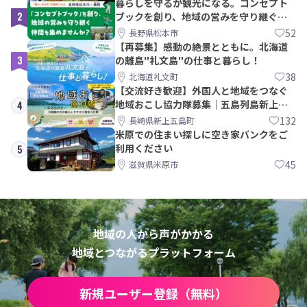
暮らしを守るが観光になる。コンセプト
2
ブックを創り、地域の営みを守り継ぐ仲
間を集めませんか？
52
長野県松本市
【再募集】感動の絶景とともに。北海道
3
の離島"礼文島"の仕事と暮らし！
38
北海道礼文町
【交流好き歓迎】外国人と地域をつなぐ
地域おこし協力隊募集｜五島列島新上五
4
島町
132
長崎県新上五島町
米原での住まい探しに空き家バンクをご
利用ください
5
45
滋賀県米原市
地域の人から声がかかる
地域とつながるプラットフォーム
新規ユーザー登録（無料）