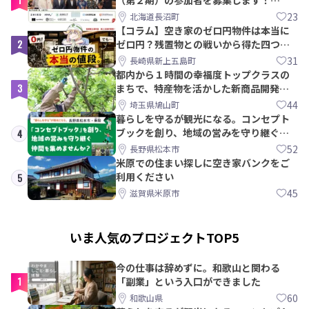
【8/21〆】
23
北海道長沼町
【コラム】空き家のゼロ円物件は本当に
2
ゼロ円？残置物との戦いから得た四つの
教訓｜新上五島町
31
長崎県新上五島町
都内から１時間の幸福度トップクラスの
3
まちで、特産物を活かした新商品開発＆
PRメンバー募集！
44
埼玉県鳩山町
暮らしを守るが観光になる。コンセプト
ブックを創り、地域の営みを守り継ぐ仲
4
間を集めませんか？
52
長野県松本市
米原での住まい探しに空き家バンクをご
利用ください
5
45
滋賀県米原市
いま人気のプロジェクトTOP5
今の仕事は辞めずに。和歌山と関わる
1
「副業」という入口ができました
60
和歌山県