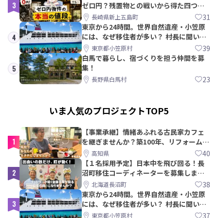
3
ゼロ円？残置物との戦いから得た四つの
教訓｜新上五島町
31
長崎県新上五島町
東京から24時間。世界自然遺産・小笠原
には、なぜ移住者が多い？ 村長に聞いて
4
みた
39
東京都小笠原村
白馬で暮らし、宿づくりを担う仲間を募
集！
5
23
長野県白馬村
いま人気のプロジェクトTOP5
【事業承継】情緒あふれる古民家カフェ
1
を継ぎませんか？築100年、リフォームか
ら約10年！
40
高知県
【１名採用予定】日本中を飛び回る！長
2
沼町移住コーディネーターを募集しま
す！
38
北海道長沼町
東京から24時間。世界自然遺産・小笠原
3
には、なぜ移住者が多い？ 村長に聞いて
みた
37
東京都小笠原村