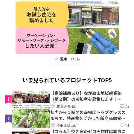
温泉
745件
いま見られているプロジェクトTOP5
【宿泊補助あり】ながぬま地域起業塾
1
（第２期）の参加者を募集します！
【8/21〆】
23
北海道長沼町
都内から１時間の幸福度トップクラスの
2
まちで、特産物を活かした新商品開発＆
PRメンバー募集！
44
埼玉県鳩山町
【コラム】空き家のゼロ円物件は本当に