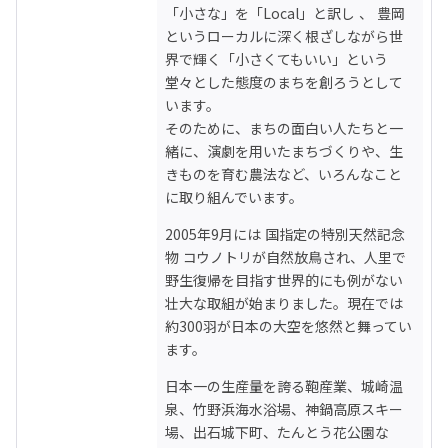
「小さな」を「Local」と訳し 、 豊岡
というローカルに深く根ざしながら世
界で輝く「小さくてもいい」という
堂々とした態度のまちを創ろうとして
います。

そのために、まちの面白い人たちと一
緒に、演劇を用いたまちづくりや、生
きものを育む農法など、いろんなこと
に取り組んでいます。
2005年9月には 国指定の特別天然記念
物 コウノトリが自然放鳥され、人里で
野生復帰を目指す世界的にも例がない
壮大な取組が始まりました。現在では
約300羽が日本の大空を悠然と舞ってい
ます。
日本一の生産量を誇る鞄産業、城崎温
泉、竹野浜海水浴場、神鍋高原スキー
場、出石城下町、たんとう花公園な