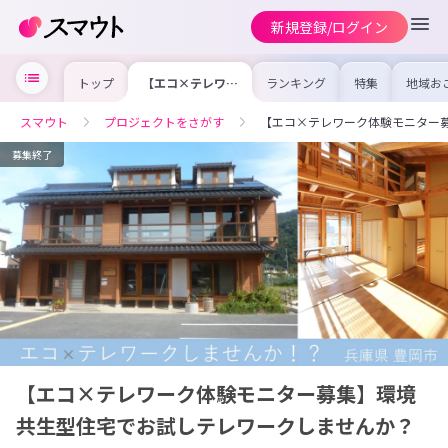
新規登録/ログイン
トップ
【エコ×テレワー
ランキング
特集
地域お
ク体験モニター募
の求人
集】環境共生型住
を集め
宅でお試しテレワ
事内容
スマウト
プロジェクトをさがす
【エコ×テレワーク体験モニター
ークしませんか？
を比較
合った
けよう
募集終了
【エコ×テレワーク体験モニター募集】環境
共生型住宅でお試しテレワークしませんか？