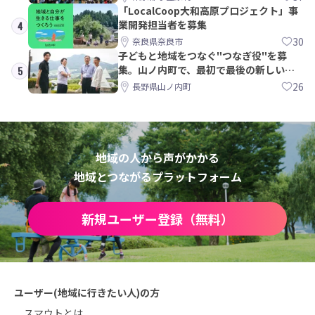
「LocalCoop大和高原プロジェクト」事
業開発担当者を募集
4
30
奈良県奈良市
子どもと地域をつなぐ"つなぎ役"を募
集。山ノ内町で、最初で最後の新しい学
5
校づくりを一緒に
26
長野県山ノ内町
地域の人から声がかかる
地域とつながるプラットフォーム
新規ユーザー登録（無料）
ユーザー(地域に行きたい人)の方
スマウトとは