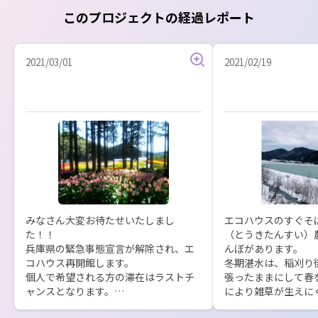
このプロジェクトの経過レポート
2021/03/01
2021/02/19
みなさん大変お待たせいたしまし
エコハウスのすぐそ
た！！

（とうきたんすい）
兵庫県の緊急事態宣言が解除され、エ
んぼがあります。

コハウス再開館します。

冬期湛水は、稲刈り
個人で希望される方の滞在はラストチ
張ったままにして春
ャンスとなります。

により雑草が生えに
ぜひご検討くださいね。

き物が豊富になったり