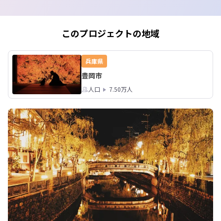
予約状況はこちらからご覧いただけま
冬場に水が豊富にな
す！

然の恵みがあっての農
https://docs.google.com/forms/d/1a
RPL2URZYZL1mGI03BxEe62XgCgiyX
～　今日は朝まで雪
このプロジェクトの地域
kBmoMsrYqQMhw/edit

で、水面もシャーベ
て、とても幻想的な
4月中旬には豊岡市但東町で（市街地か
た　～

兵庫県
ら車で40分）チューリップ祭りが開催
豊岡市
されます。

https://tantosilk.gr.jp/special/special
人口
7.50万人
02.html

チューリップの咲く森のCaféで深呼吸
してリラックス。
