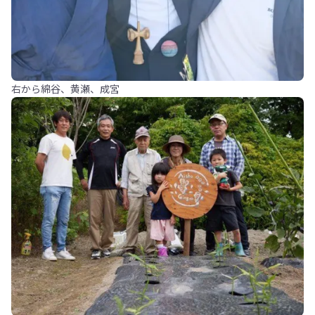
右から綿谷、黄瀬、成宮