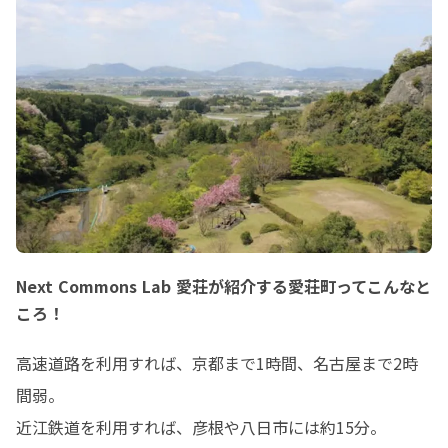
【概要】

午前の部

・金剛輪寺（国宝）で紅葉狩り

・愛荘町歴史文化博物館の見学

・ランチは地元食材を使った洋食コー
ス

午後の部

・現在愛荘町が募集している地域おこ
し協力隊の募集プロジェクトの紹介

・麻織物や地域物産品についての紹介

・プロジェクトをもとに愛荘町で「自
分が起業するなら」というテーマで、
町内の方とグループトーク

Next Commons Lab 愛荘が紹介する愛荘町ってこんなと
【お申し込み】

ころ！
https://forms.gle/XyAF8FfMevhiJoR6
9

高速道路を利用すれば、京都まで1時間、名古屋まで2時
※詳細に関しては、お申し込み時の連
絡先へ改めてご連絡差し上げます。

間弱。 

イベントに関する質問などがあれば、
近江鉄道を利用すれば、彦根や八日市には約15分。 

お気軽にメッセージくださいね。
