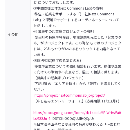
ど についてお話しします。
③中間支援団体(Next Commons Lab)の説明

 移住・起業をサポートする「(一社)Next Commons 
Lab」と現地でサポートするコーディネーターについて
お話 しします。
④ 募集中の起業家プロジェクトの説明

その他
 愛荘町の特色や特産品、地域課題を元にした「起業のタ
ネ」がプロジェクトです。この町な らではのプロジェク
トは、どれもやりがいのあるワクワクする内容となって
います。
⑤個別相談(終了後希望者のみ)

 移住や企業についての個別相談も行います。移住や企業
に向けての準備や不安点など、幅広 く相談に乗ります。
【募集中の起業家プロジェクト】

 下記URLの「エリアを探す」から「愛荘」を選択してく
ださい

https://project.nextcommonslab.jp/project/
【申し込みエントリーフォーム】(応募期限 11/21(月) )

https://docs.google.com/forms/d/1zaiduMPIWHvWa0
LsMSSJn-4-
 DSTCfhOODiQUUIHQCpU/
※日本酒や山芋など愛荘町の特産が味わえる「〜あじわ
う編〜」も同日開催です。
