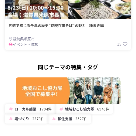
五感で感じる千年の歴史”伊吹在来そば”の魅力 種まき編
滋賀県米原市
15
イベント・体験
同じテーマの特集・タグ
ローカル起業
1704件
地域おこし協力隊
6946件
場づくり
2373件
移住支援
3527件