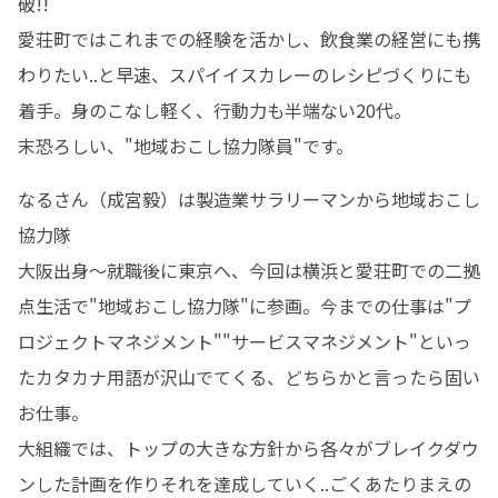
破!!

愛荘町ではこれまでの経験を活かし、飲食業の経営にも携
わりたい..と早速、スパイイスカレーのレシピづくりにも
着手。身のこなし軽く、行動力も半端ない20代。

末恐ろしい、"地域おこし協力隊員"です。
なるさん（成宮毅）は製造業サラリーマンから地域おこし
協力隊

大阪出身～就職後に東京へ、今回は横浜と愛荘町での二拠
点生活で"地域おこし協力隊"に参画。今までの仕事は"プ
ロジェクトマネジメント""サービスマネジメント"といっ
たカタカナ用語が沢山でてくる、どちらかと言ったら固い
お仕事。

大組織では、トップの大きな方針から各々がブレイクダウ
ンした計画を作りそれを達成していく..ごくあたりまえの