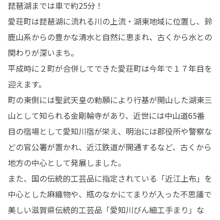
琵琶湖までは車で約25分！

みなさまのご参加お待ちしておりま
す！
愛荘町は琵琶湖に流れる川の上流・湖東地域に位置し、鈴
鹿山系からの豊かな清水と自然に恵まれ、古くから水との
関わりが深いまち。 

平成時に２町が合併してできた愛荘町は今年で１７年目を
迎えます。

町の東側には聖武天皇の勅願により行基が開山した湖東三
山として知られる金剛輪寺があり、近世には中山道65番
目の宿場として愛知川宿が栄え、明治には郡役所や警察な
どの官公署が置かれ、近江鉄道が開通するなど、古くから
地方の中心として発展しました。

また、国の伝統的工芸品に指定されている「近江上布」を
中心とした麻織物や、瓶のなかにてまりが入った不思議で
美しい滋賀県伝統的工芸品「愛知川びん細工手まり」な