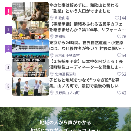
今の仕事は辞めずに。和歌山と関わる
1
「副業」という入口ができました
144
和歌山県
【事業承継】情緒あふれる古民家カフェ
2
を継ぎませんか？築100年、リフォームか
ら約10年！
76
高知県
東京から24時間。世界自然遺産・小笠原
3
には、なぜ移住者が多い？ 村長に聞いて
みた
54
東京都小笠原村
【１名採用予定】日本中を飛び回る！長
沼町移住コーディネーターを募集しま
4
す！
52
北海道長沼町
子どもと地域をつなぐ"つなぎ役"を募
集。山ノ内町で、最初で最後の新しい学
5
校づくりを一緒に
42
長野県山ノ内町
地域の人から声がかかる
地域とつながるプラットフォーム