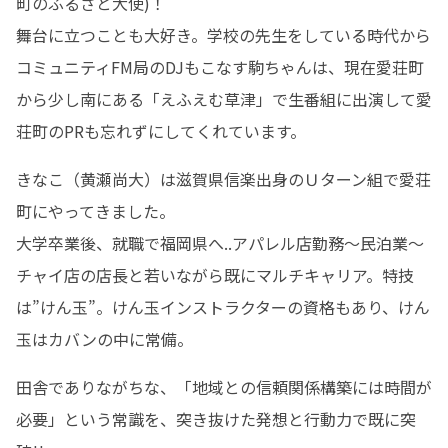
町のふるさと大使)！

舞台に立つことも大好き。学校の先生をしている時代から
コミュニティFM局のDJもこなす駒ちゃんは、現在愛荘町
から少し南にある「えふえむ草津」で生番組に出演して愛
荘町のPRも忘れずにしてくれています。
きなこ（黄瀬尚大）は滋賀県信楽出身のＵターン組で愛荘
町にやってきました。

大学卒業後、就職で福岡県へ..アパレル店勤務～民泊業～
チャイ店の店長と若いながら既にマルチキャリア。特技
は”けん玉”。けん玉インストラクターの資格もあり、けん
玉はカバンの中に常備。
田舎でありながちな、「地域との信頼関係構築には時間が
必要」という常識を、突き抜けた発想と行動力で既に突