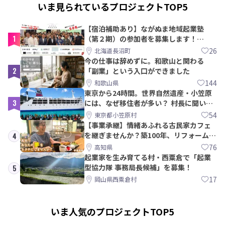
いま見られているプロジェクトTOP5
【宿泊補助あり】ながぬま地域起業塾
1
（第２期）の参加者を募集します！
【8/21〆】
26
北海道長沼町
今の仕事は辞めずに。和歌山と関わる
2
「副業」という入口ができました
144
和歌山県
東京から24時間。世界自然遺産・小笠原
3
には、なぜ移住者が多い？ 村長に聞いて
みた
54
東京都小笠原村
【事業承継】情緒あふれる古民家カフェ
を継ぎませんか？築100年、リフォームか
4
ら約10年！
76
高知県
起業家を生み育てる村・西粟倉で「起業
型協力隊 事務局長候補」を募集！
5
17
岡山県西粟倉村
いま人気のプロジェクトTOP5