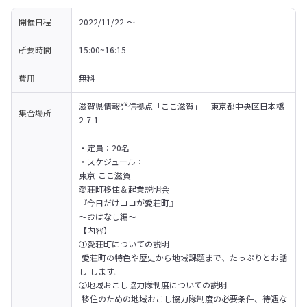
開催日程
2022/11/22 〜 
所要時間
15:00~16:15
費用
無料
滋賀県情報発信拠点「ここ滋賀」　東京都中央区日本橋
集合場所
2-7-1
・定員：20名

・スケジュール：

東京 ここ滋賀

愛荘町移住＆起業説明会

『今日だけココが愛荘町』

〜おはなし編〜
【内容】

①愛荘町についての説明

 愛荘町の特色や歴史から地域課題まで、たっぷりとお話
し します。
②地域おこし協力隊制度についての説明

 移住のための地域おこし協力隊制度の必要条件、待遇な