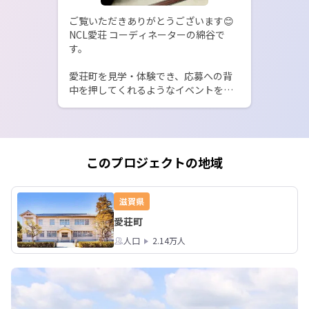
ご覧いただきありがとうございます😊

NCL愛荘 コーディネーターの綿谷で
す。

愛荘町を見学・体験でき、応募への背
中を押してくれるようなイベントを皆
さまに紹介いたします。

----------

1day愛荘 ~愛荘町から生まれる みらい
トーク~

このプロジェクトの地域
【日時】11/26(土)　9:00~16:00

【場所】滋賀県愛荘町内

【定員】

滋賀県
午前より参加 10名

愛荘町
午後より参加 10名　合計20名

人口
2.14万人
【料金】

無料(但し、施設･食事は各自負担)

[金剛輪寺拝観料600円 / 歴史文化博物
館300円 / 香凛舎(昼食)2,000円]
