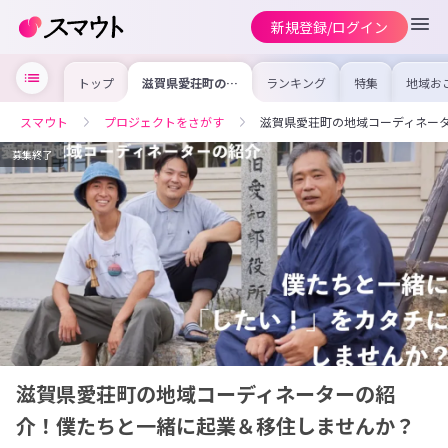
新規登録/ログイン
トップ
滋賀県愛荘町の地
ランキング
特集
地域お
域コーディネータ
の求人
ーの紹介！僕たち
を集め
と一緒に起業＆移
事内容
スマウト
プロジェクトをさがす
滋賀県愛荘町の地域コーディネー
住しませんか？
を比較
合った
けよう
募集終了
滋賀県愛荘町の地域コーディネーターの紹
介！僕たちと一緒に起業＆移住しませんか？