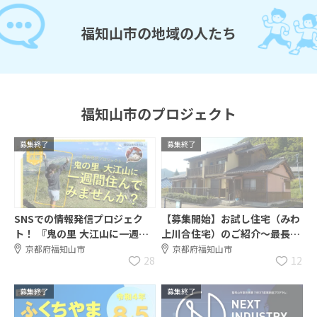
福知山市の地域の人たち
福知山市のプロジェクト
募集終了
募集終了
SNSでの情報発信プロジェク
【募集開始】お試し住宅（みわ
ト！ 『鬼の里 大江山に一週間
上川合住宅）のご紹介～最長１
住んでみませんか？』
年、入居3か月は無料でお試し
京都府福知山市
京都府福知山市
28
12
移住～
募集終了
募集終了