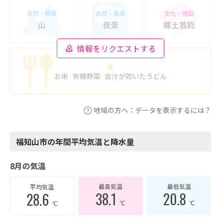
自然・風景
自然・風景
文化・施設
山
夜景
郷土芸能
情報をリクエストする
食
お米
有機野菜
出汁が効いたうどん
地域の方へ：データを表示するには？
福知山市の年間平均気温と降水量
8月の気温
最高気温
最低気温
平均気温
38.1
20.8
28.6
℃
℃
℃