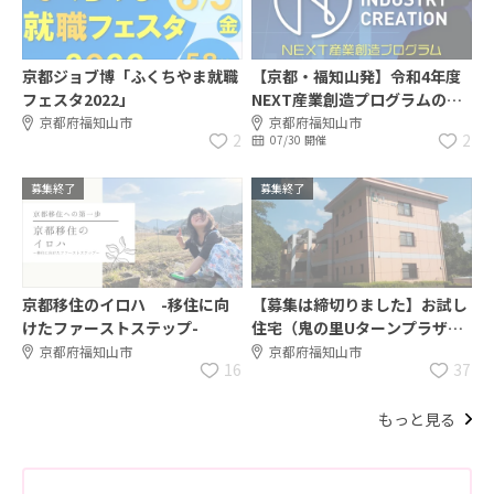
京都ジョブ博「ふくちやま就職
【京都・福知山発】令和4年度
フェスタ2022」
NEXT産業創造プログラムの出
願受付を開始します！
京都府福知山市
京都府福知山市
2
2
07/30 開催
募集終了
募集終了
京都移住のイロハ -移住に向
【募集は締切りました】お試し
けたファーストステップ-
住宅（鬼の里Uターンプラザ
１）のご紹介～最長１年、入居
京都府福知山市
京都府福知山市
16
37
3か月は無料でお試し移住～
もっと見る