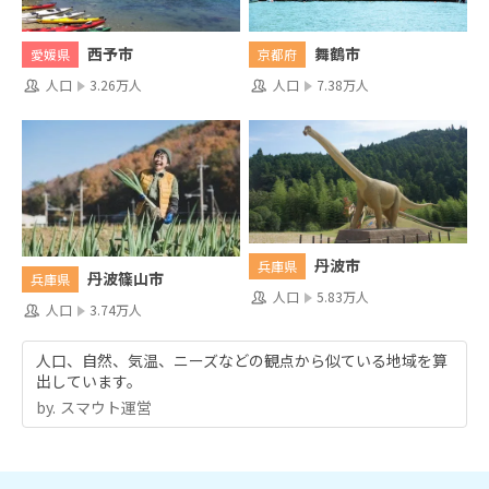
西予市
舞鶴市
愛媛県
京都府
人口
3.26万人
人口
7.38万人
丹波市
兵庫県
丹波篠山市
兵庫県
人口
5.83万人
人口
3.74万人
人口、自然、気温、ニーズなどの観点から似ている地域を算
出しています。
by.︎ スマウト運営