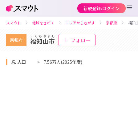
新規登録/ログイン
スマウト
地域をさがす
エリアからさがす
京都府
福知
ふくちやまし
フォロー
福知山市
京都府
人口
7.56万人(2025年度)