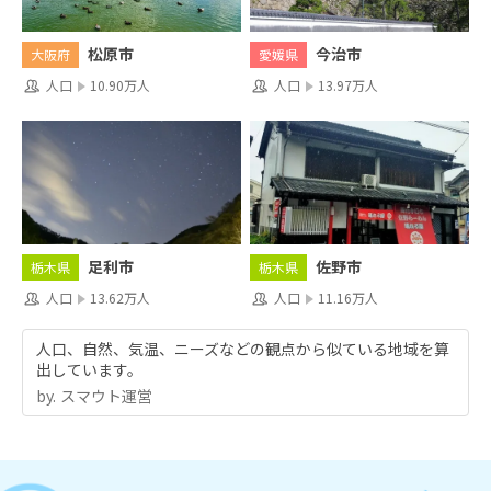
松原市
今治市
大阪府
愛媛県
人口
10.90万人
人口
13.97万人
足利市
佐野市
栃木県
栃木県
人口
13.62万人
人口
11.16万人
人口、自然、気温、ニーズなどの観点から似ている地域を算
出しています。
by.︎ スマウト運営