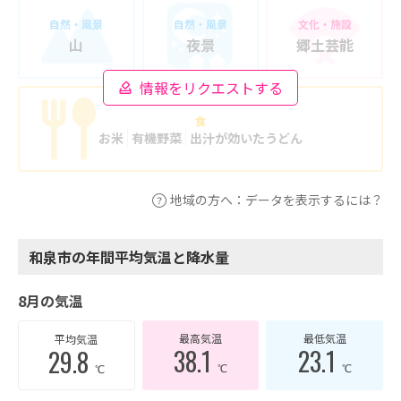
自然・風景
自然・風景
文化・施設
山
夜景
郷土芸能
情報をリクエストする
食
お米
有機野菜
出汁が効いたうどん
地域の方へ：データを表示するには？
和泉市の年間平均気温と降水量
8月の気温
最高気温
最低気温
平均気温
38.1
23.1
29.8
℃
℃
℃