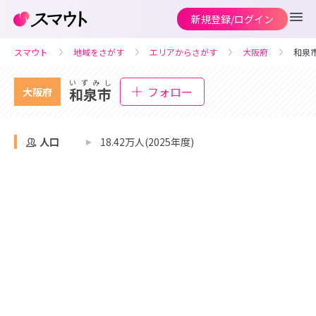
新規登録/ログイン
スマウト
地域をさがす
エリアからさがす
大阪府
和泉
いずみし
フォロー
和泉市
大阪府
人口
18.42万人(2025年度)