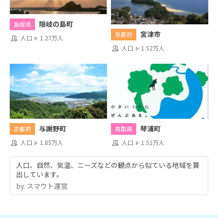
隠岐の島町
島根県
宮津市
京都府
人口
1.27万人
人口
1.52万人
与謝野町
琴浦町
京都府
鳥取県
人口
1.85万人
人口
1.51万人
人口、自然、気温、ニーズなどの観点から似ている地域を算
出しています。
by.︎ スマウト運営