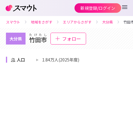
新規登録/ログイン
スマウト
地域をさがす
エリアからさがす
大分県
竹田
たけたし
フォロー
竹田市
大分県
人口
1.84万人(2025年度)