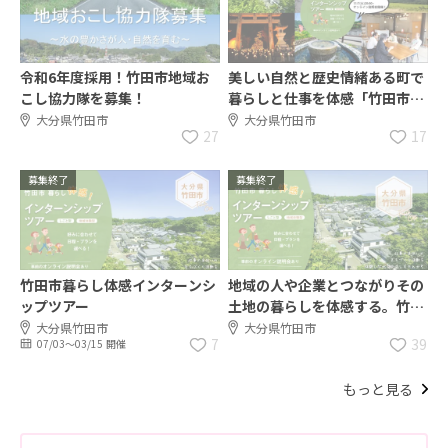
令和6年度採用！竹田市地域お
美しい自然と歴史情緒ある町で
こし協力隊を募集！
暮らしと仕事を体感「竹田市暮
らし体感インターンシップツア
大分県竹田市
大分県竹田市
27
17
ー」
募集終了
募集終了
竹田市暮らし体感インターンシ
地域の人や企業とつながりその
ップツアー
土地の暮らしを体感する。竹田
市暮らし体感インターンシップ
大分県竹田市
大分県竹田市
7
39
07/03〜03/15 開催
ツアー
もっと見る