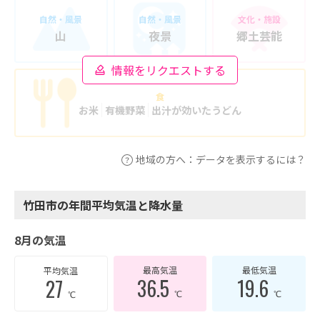
自然・風景
自然・風景
文化・施設
山
夜景
郷土芸能
情報をリクエストする
食
お米
有機野菜
出汁が効いたうどん
地域の方へ：データを表示するには？
竹田市の年間平均気温と降水量
8月の気温
最高気温
最低気温
平均気温
36.5
19.6
27
℃
℃
℃