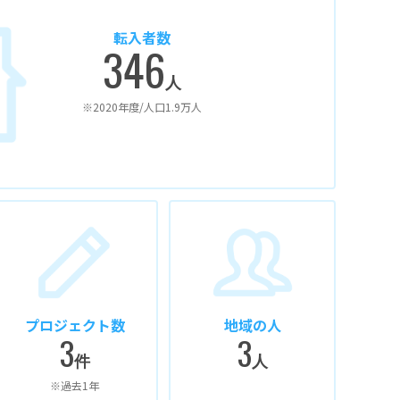
転入者数
346
人
※2020年度/人口1.9万人
プロジェクト数
地域の人
3
3
件
人
※過去1年