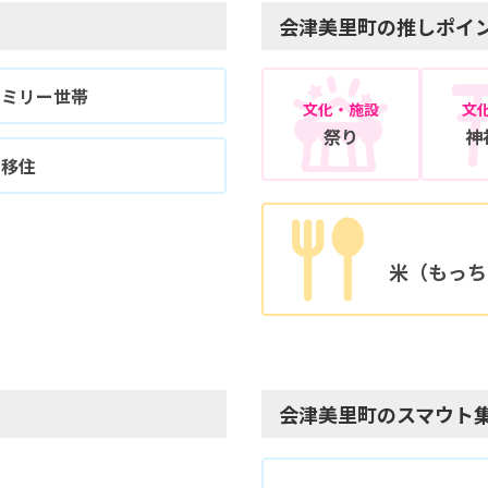
会津美里町の推しポイ
ァミリー世帯
文化・施設
文
祭り
神
期移住
米（もっち
会津美里町のスマウト