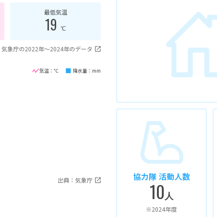
最低気温
19
℃
気象庁の2022年〜2024年のデータ
気温：℃
降水量：mm
協力隊 活動人数
出典：気象庁
10
人
※2024年度