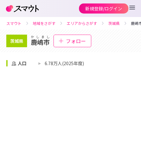
新規登録/ログイン
スマウト
地域をさがす
エリアからさがす
茨城県
鹿嶋
かしまし
フォロー
鹿嶋市
茨城県
人口
6.78万人(2025年度)