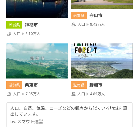
守山市
滋賀県
人口
8.43万人
神栖市
茨城県
人口
9.10万人
栗東市
野洲市
滋賀県
滋賀県
人口
7.05万人
人口
4.89万人
人口、自然、気温、ニーズなどの観点から似ている地域を算
出しています。
by.︎ スマウト運営