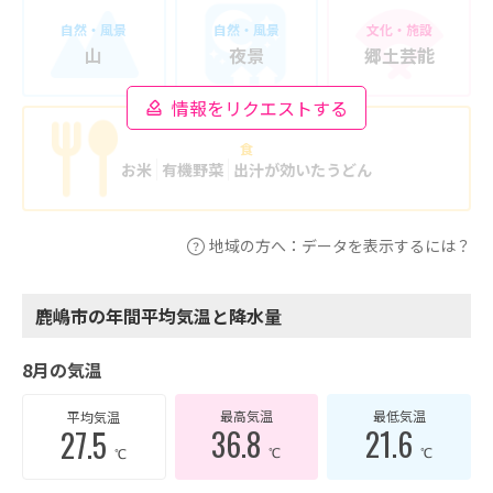
自然・風景
自然・風景
文化・施設
山
夜景
郷土芸能
情報をリクエストする
食
お米
有機野菜
出汁が効いたうどん
地域の方へ：データを表示するには？
鹿嶋市の年間平均気温と降水量
8月の気温
最高気温
最低気温
平均気温
36.8
21.6
27.5
℃
℃
℃