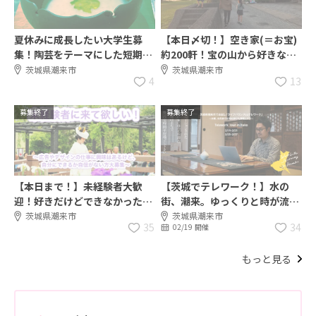
夏休みに成長したい大学生募
【本日〆切！】空き家(＝お宝)
集！陶芸をテーマにした短期ア
約200軒！宝の山から好きな空
ーティストインレジデンスを開
き家を選び、リノベーションし
茨城県潮来市
茨城県潮来市
4
13
催！！
て自分のお店を持ちたい人大募
集！！
募集終了
募集終了
【本日まで！】未経験者大歓
【茨城でテレワーク！】水の
迎！好きだけどできなかった広
街、潮来。ゆっくりと時が流れ
告やデザインの仕事。そんな仕
る街で過ごし、古民家で暮ら
茨城県潮来市
茨城県潮来市
35
34
02/19 開催
事を通して一生使える実力を潮
す。テレワーク移住体験ツアー
来市で０から作りませんか？
参加者募集！
もっと見る