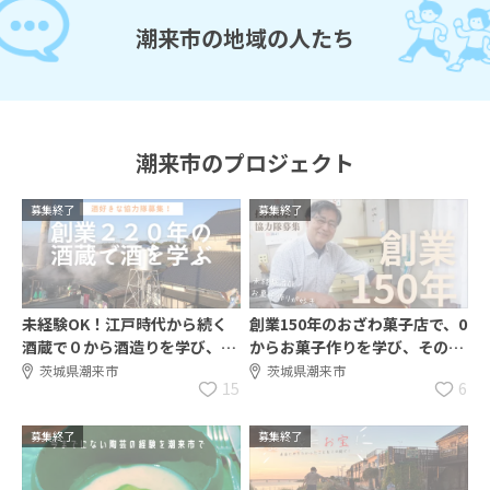
潮来市の地域の人たち
潮来市のプロジェクト
募集終了
募集終了
未経験OK！江戸時代から続く
創業150年のおざわ菓子店で、0
酒蔵で０から酒造りを学び、そ
からお菓子作りを学び、その技
の価値を世界に広める協力隊募
術を継承する協力隊募集！
茨城県潮来市
茨城県潮来市
15
6
集！！
募集終了
募集終了