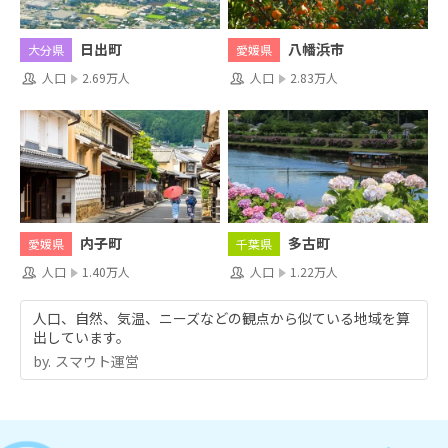
日出町
八幡浜市
大分県
愛媛県
人口
2.69万人
人口
2.83万人
内子町
多古町
愛媛県
千葉県
人口
1.40万人
人口
1.22万人
人口、自然、気温、ニーズなどの観点から似ている地域を算
出しています。
by.︎ スマウト運営