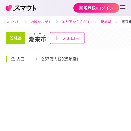
新規登録/ログイン
スマウト
地域をさがす
エリアからさがす
茨城県
潮来
いたこし
フォロー
潮来市
茨城県
人口
2.57万人(2025年度)