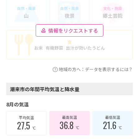
自然・風景
自然・風景
文化・施設
山
夜景
郷土芸能
情報をリクエストする
食
お米
有機野菜
出汁が効いたうどん
地域の方へ：データを表示するには？
潮来市の年間平均気温と降水量
8月の気温
最高気温
最低気温
平均気温
36.8
21.6
27.5
℃
℃
℃