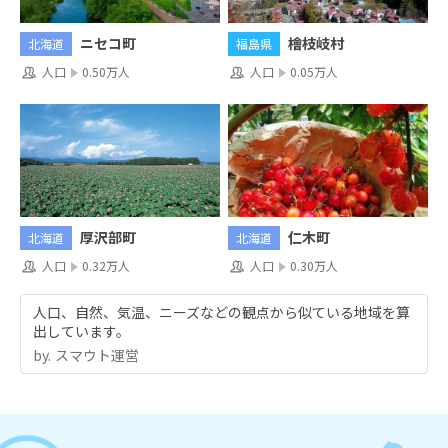
ニセコ町
檜枝岐村
北海道
福島県
人口
0.50万人
人口
0.05万人
厚沢部町
仁木町
北海道
北海道
人口
0.32万人
人口
0.30万人
人口、自然、気温、ニーズなどの観点から似ている地域を算
出しています。
by.︎ スマウト運営