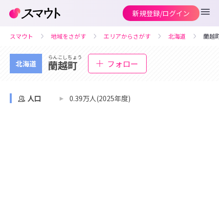
新規登録/ログイン
スマウト
地域をさがす
エリアからさがす
北海道
蘭越
らんこしちょう
フォロー
蘭越町
北海道
人口
0.39万人(2025年度)