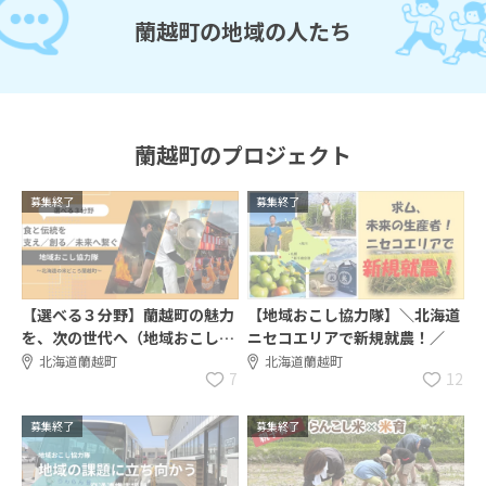
蘭越町の地域の人たち
蘭越町のプロジェクト
募集終了
募集終了
【選べる３分野】蘭越町の魅力
【地域おこし協力隊】＼北海道
を、次の世代へ（地域おこし協
ニセコエリアで新規就農！／
力隊募集！）
北海道蘭越町
北海道蘭越町
7
12
募集終了
募集終了