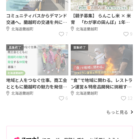
コミュニティバスからデマンド
【親子募集】 らんこし米 × 米
交通へ。蘭越町の交通を共に考
育 「わが家の田んぼ」1年プ
える協力隊募集
ロジェクト
北海道蘭越町
北海道蘭越町
7
9
募集終了
募集終了
地域と人をつなぐ仕事。商工会
“食”で地域に関わる。レストラ
とともに蘭越町の魅力を発信す
ン運営＆特産品開発に挑戦する
る仲間を募集！
地域おこし協力隊を募集（各1
北海道蘭越町
北海道蘭越町
6
12
名）
もっと見る