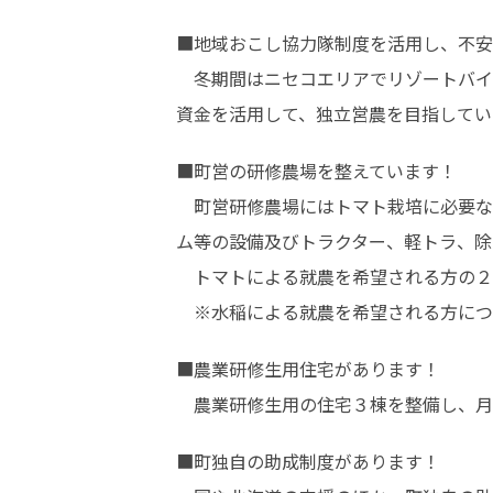
■地域おこし協力隊制度を活用し、不安
　冬期間はニセコエリアでリゾートバイ
資金を活用して、独立営農を目指してい
■町営の研修農場を整えています！

　町営研修農場にはトマト栽培に必要な
ム等の設備及びトラクター、軽トラ、除
　トマトによる就農を希望される方の２
　※水稲による就農を希望される方につ
■農業研修生用住宅があります！　

　農業研修生用の住宅３棟を整備し、月額
■町独自の助成制度があります！
