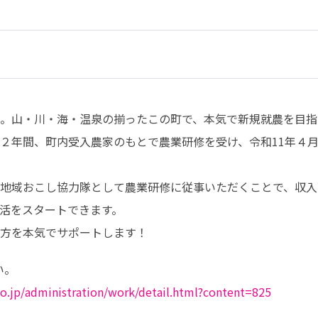
。山・川・海・温泉の揃ったこの町で、本気で新規就農を目指
２年間、町内受入農家のもとで農業研修を受け、令和11年４
地域おこし協力隊として農業研修に従事いただくことで、収入
活をスタートできます。

方を本気でサポートします！
。

o.jp/administration/work/detail.html?content=825