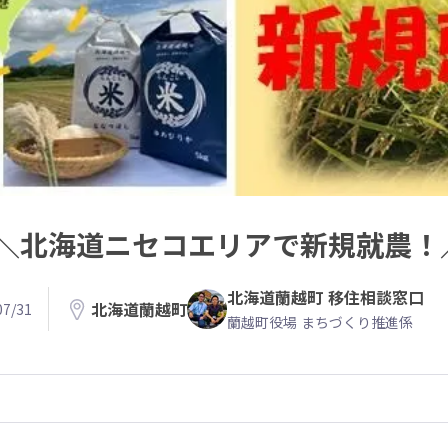
＼北海道ニセコエリアで新規就農！
北海道蘭越町 移住相談窓口
北海道蘭越町
7/31
蘭越町役場 まちづくり推進係