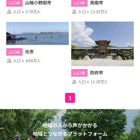
山陽小野田市
周南市
山口県
山口県
人口
5.76万人
人口
13.35万人
光市
山口県
人口
4.66万人
防府市
山口県
人口
11.28万人
1
地域の人から声がかかる
地域とつながるプラットフォーム