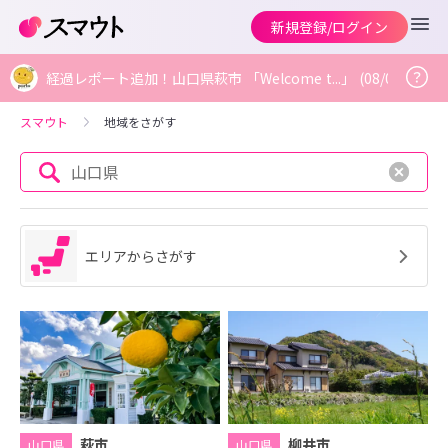
新規登録/ログイン
経過レポート追加！山口県萩市 「Welcome t...」 (08/08)
スマウト
地域をさがす
山口県
エリアからさがす
萩市
柳井市
山口県
山口県