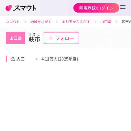
新規登録/ログイン
スマウト
地域をさがす
エリアからさがす
山口県
萩市
はぎし
フォロー
萩市
山口県
人口
4.11万人(2025年度)