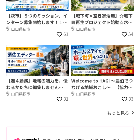
【萩市】８つのミッション、イ
【城下町×空き家活用】☆城下
ンターン募集開始します！！！
町再生プロジェクト始動☆求
【年齢不問】
む!! 地域おこし協力隊！
山口県萩市
山口県萩市
61
54
【週４勤務】地域の魅力を、伝
Welcome to HAGI ～農泊でつ
わるかたちに編集しません
なげる地域おこし～ 【協力隊
か？？ローカルエディター募
大募集!!】
山口県萩市
山口県萩市
31
33
集！！
もっと見る