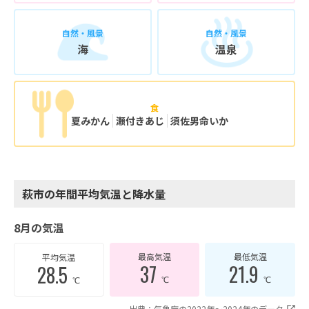
自然・風景
自然・風景
海
温泉
食
夏みかん
瀬付きあじ
須佐男命いか
萩市の年間平均気温と降水量
8月の気温
最高気温
最低気温
平均気温
37
21.9
28.5
℃
℃
℃
出典：気象庁の2022年〜2024年のデータ