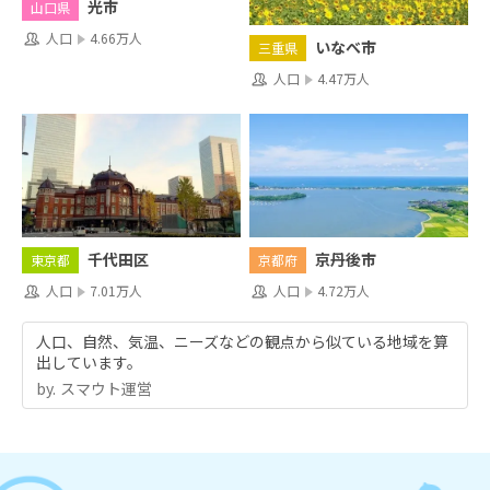
光市
山口県
人口
4.66万人
いなべ市
三重県
人口
4.47万人
千代田区
京丹後市
東京都
京都府
人口
7.01万人
人口
4.72万人
人口、自然、気温、ニーズなどの観点から似ている地域を算
出しています。
by.︎ スマウト運営