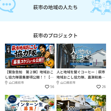
萩市の地域の人たち
萩市のプロジェクト
【緊急告知 第２弾】地域おこ
人と地域を繋ぐコーヒー｜萩市
し協力隊募集要項公開！！【年
地域おこし協力隊、嘉瀬和美さ
齢不問】
んの挑戦！
山口県萩市
山口県萩市
56
26