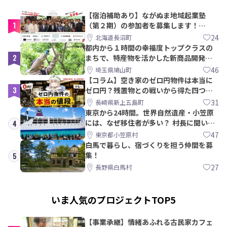
【宿泊補助あり】ながぬま地域起業塾
1
（第２期）の参加者を募集します！
【8/21〆】
24
北海道長沼町
都内から１時間の幸福度トップクラスの
2
まちで、特産物を活かした新商品開発＆
PRメンバー募集！
46
埼玉県鳩山町
【コラム】空き家のゼロ円物件は本当に
3
ゼロ円？残置物との戦いから得た四つの
教訓｜新上五島町
31
長崎県新上五島町
東京から24時間。世界自然遺産・小笠原
には、なぜ移住者が多い？ 村長に聞いて
4
みた
47
東京都小笠原村
白馬で暮らし、宿づくりを担う仲間を募
集！
5
27
長野県白馬村
いま人気のプロジェクトTOP5
【事業承継】情緒あふれる古民家カフェ