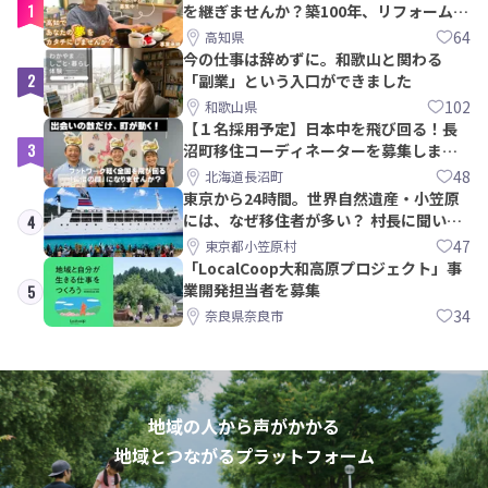
1
を継ぎませんか？築100年、リフォームか
ら約10年！
64
高知県
今の仕事は辞めずに。和歌山と関わる
2
「副業」という入口ができました
102
和歌山県
【１名採用予定】日本中を飛び回る！長
3
沼町移住コーディネーターを募集しま
す！
48
北海道長沼町
東京から24時間。世界自然遺産・小笠原
には、なぜ移住者が多い？ 村長に聞いて
4
みた
47
東京都小笠原村
「LocalCoop大和高原プロジェクト」事
業開発担当者を募集
5
34
奈良県奈良市
地域の人から声がかかる
地域とつながるプラットフォーム