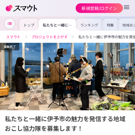
新規登録/ログイン
トップ
私たちと一緒に伊
ランキング
特集
地域お
予市の魅力を発信
の求人
する地域おこし協
を集め
力隊を募集しま
事内容
スマウト
プロジェクトをさがす
私たちと一緒に伊予市の魅力を発
す！
を比較
合った
けよう
募集終了
私たちと一緒に伊予市の魅力を発信する地域
おこし協力隊を募集します！