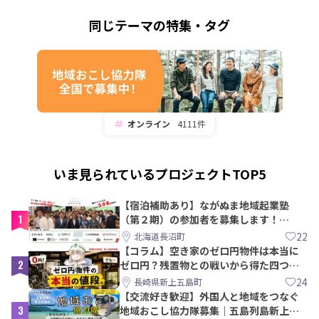
同じテーマの特集・タグ
オンライン
4111件
いま見られているプロジェクトTOP5
【宿泊補助あり】ながぬま地域起業塾
1
（第２期）の参加者を募集します！
【8/21〆】
22
北海道長沼町
【コラム】空き家のゼロ円物件は本当に
2
ゼロ円？残置物との戦いから得た四つの
教訓｜新上五島町
24
長崎県新上五島町
【交流好き歓迎】外国人と地域をつなぐ
3
地域おこし協力隊募集｜五島列島新上五