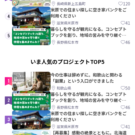
島町
120
長崎県新上五島町
米原での住まい探しに空き家バンクをご
利用ください
4
41
滋賀県米原市
暮らしを守るが観光になる。コンセプト
ブックを創り、地域の営みを守り継ぐ仲
5
間を集めませんか？
46
長野県松本市
いま人気のプロジェクトTOP5
今の仕事は辞めずに。和歌山と関わる
1
「副業」という入口ができました
50
和歌山県
暮らしを守るが観光になる。コンセプト
2
ブックを創り、地域の営みを守り継ぐ仲
間を集めませんか？
46
長野県松本市
米原での住まい探しに空き家バンクをご
3
利用ください
41
滋賀県米原市
【再募集】感動の絶景とともに。北海道