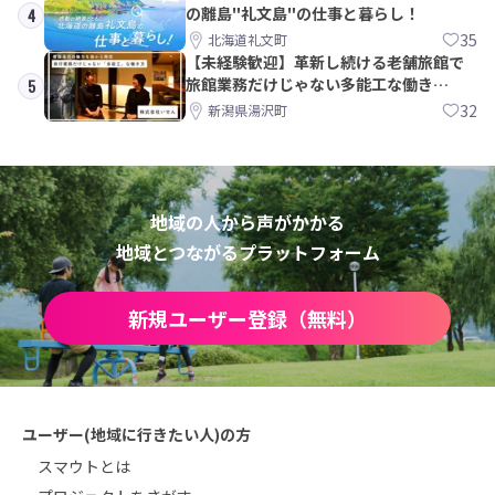
の離島"礼文島"の仕事と暮らし！
4
35
北海道礼文町
【未経験歓迎】革新し続ける老舗旅館で
旅館業務だけじゃない多能工な働き
5
方。 株式会社いせん
32
新潟県湯沢町
地域の人から声がかかる
地域とつながるプラットフォーム
新規ユーザー登録（無料）
ユーザー(地域に行きたい人)の方
スマウトとは