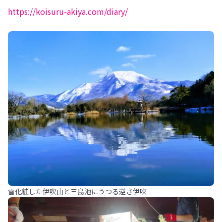
https://koisuru-akiya.com/diary/
雪化粧した伊吹山と三島池にうつる逆さ伊吹