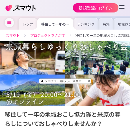
新規登録/ログイン
トップ
移住して一年の地
ランキング
特集
地域お
域おこし協力隊と
の求人
米原の暮らしにつ
を集め
いておしゃべりし
事内容
スマウト
プロジェクトをさがす
移住して一年の地域おこし協力隊
ませんか？
を比較
合った
けよう
募集終了
移住して一年の地域おこし協力隊と米原の暮
らしについておしゃべりしませんか？