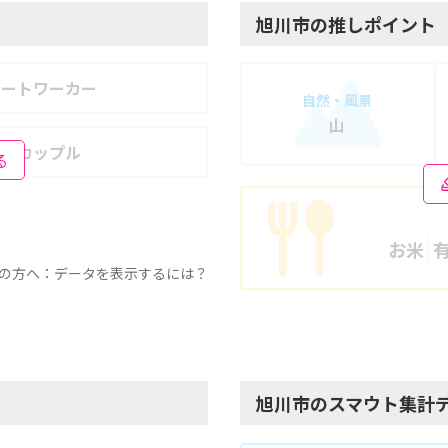
旭川市の推しポイント
モートワーカー
自然・風景
山
婦・カップル
る
お米
の方へ：データを表示するには？
旭川市のスマウト集計