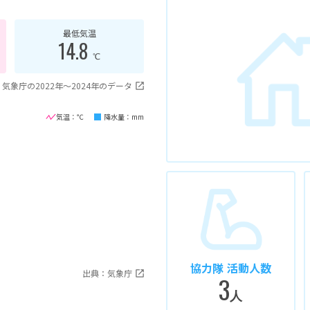
最低気温
14.8
℃
気象庁の2022年〜2024年のデータ
気温：℃
降水量：mm
協力隊 活動人数
出典：気象庁
3
人