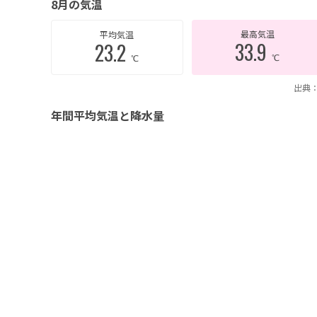
8月の気温
最高気温
平均気温
33.9
23.2
℃
℃
出典：
年間平均気温と降水量