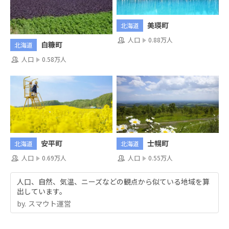
美瑛町
北海道
人口
0.88万人
白糠町
北海道
人口
0.58万人
安平町
士幌町
北海道
北海道
人口
0.69万人
人口
0.55万人
人口、自然、気温、ニーズなどの観点から似ている地域を算
出しています。
by.︎ スマウト運営