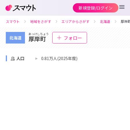
新規登録/ログイン
スマウト
地域をさがす
エリアからさがす
北海道
厚岸
あっけしちょう
フォロー
厚岸町
北海道
人口
0.81万人(2025年度)