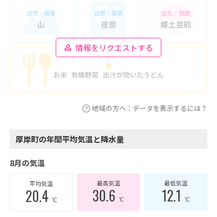
自然・風景
自然・風景
文化・施設
山
夜景
郷土芸能
情報をリクエストする
食
お米
有機野菜
出汁が効いたうどん
地域の方へ：データを表示するには？
厚岸町の年間平均気温と降水量
8月の気温
最高気温
最低気温
平均気温
30.6
12.1
20.4
℃
℃
℃