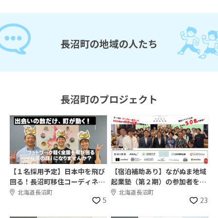
長沼町の地域の人たち
長沼町のプロジェクト
【１名採用予定】日本中を飛び
【宿泊補助あり】ながぬま地域
回る！長沼町移住コーディネー
起業塾（第２期）の参加者を募
ターを募集します！
集します！【8/21〆】
北海道長沼町
北海道長沼町
5
23