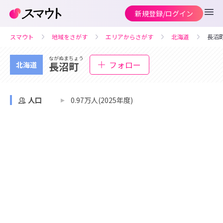
新規登録/ログイン
スマウト
地域をさがす
エリアからさがす
北海道
長沼
ながぬまちょう
フォロー
長沼町
北海道
人口
0.97万人(2025年度)