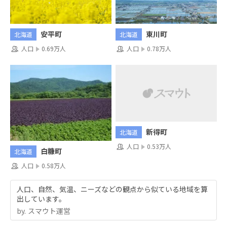
安平町
東川町
北海道
北海道
人口
0.69万人
人口
0.78万人
新得町
北海道
人口
0.53万人
白糠町
北海道
人口
0.58万人
人口、自然、気温、ニーズなどの観点から似ている地域を算
出しています。
by.︎ スマウト運営