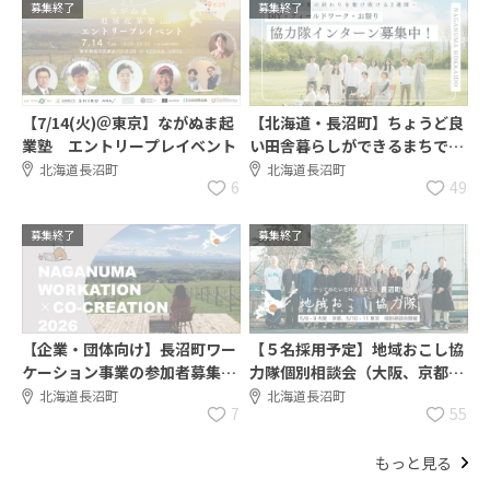
募集終了
募集終了
【7/14(火)＠東京】ながぬま起
【北海道・長沼町】ちょうど良
業塾 エントリープレイベント
い田舎暮らしができるまちで、
協力隊インターンを募集しま
北海道長沼町
北海道長沼町
6
49
す！
募集終了
募集終了
【企業・団体向け】長沼町ワー
【５名採用予定】地域おこし協
ケーション事業の参加者募集中
力隊個別相談会（大阪、京都、
です♪
東京）参加者募集！
北海道長沼町
北海道長沼町
7
55
もっと見る