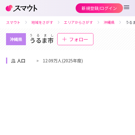
新規登録/ログイン
スマウト
地域をさがす
エリアからさがす
沖縄県
うる
うるまし
フォロー
うるま市
沖縄県
人口
12.09万人(2025年度)