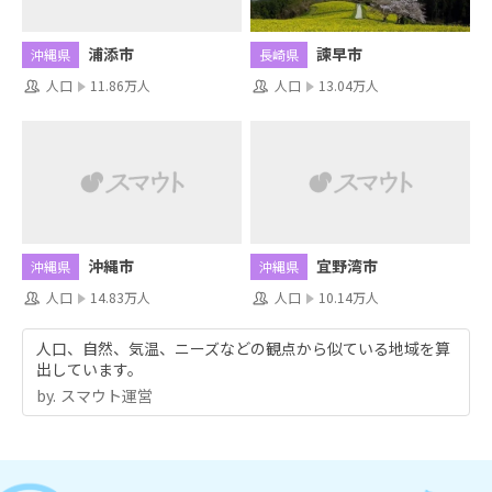
浦添市
諫早市
沖縄県
長崎県
人口
11.86万人
人口
13.04万人
沖縄市
宜野湾市
沖縄県
沖縄県
人口
14.83万人
人口
10.14万人
人口、自然、気温、ニーズなどの観点から似ている地域を算
出しています。
by.︎ スマウト運営