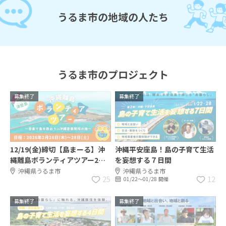
うるま市の地域の人たち
うるま市のプロジェクト
募集終了
募集終了
12/19(金)締切【島まーる】沖
沖縄平安座島！島の子育て生活
縄離島ボランティアツアー2泊3
を妄想する７日間
日 in 津堅島
沖縄県うるま市
沖縄県うるま市
25
12
01/22〜01/28 開催
募集終了
募集終了