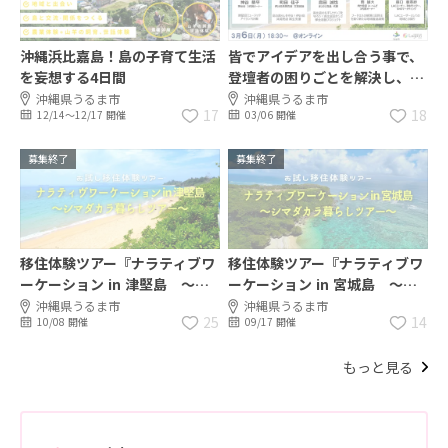
沖縄浜比嘉島！島の子育て生活
皆でアイデアを出し合う事で、
を妄想する4日間
登壇者の困りごとを解決し、応
援し合うイベント「ナラティヴ
沖縄県うるま市
沖縄県うるま市
17
18
12/14〜12/17 開催
03/06 開催
ワーケーション ✕ Beyondミー
ティング」開催
募集終了
募集終了
移住体験ツアー『ナラティブワ
移住体験ツアー『ナラティブワ
ーケーション in 津堅島 ～シ
ーケーション in 宮城島 ～シ
マダカラ暮らしツアー～』のご
マダカラ暮らしツアー～』のご
沖縄県うるま市
沖縄県うるま市
25
14
10/08 開催
09/17 開催
案内 ※定員になり次第締め切
案内 ※定員になり次第締め切
り
り
もっと見る