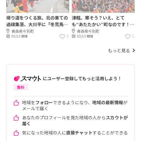
帰り道をつくる旅。北の果ての
津軽。寒そう？いえ、とて
過疎集落、大川平に「冬荒馬」
も“あたたかい”町なのです！
という新しい祭を生む挑戦。
青森県今別町がもう１つのふる
青森県今別町
青森県今別町
8
5
02/12 開催
02/13 開催
さとに。世代を超えた絆を深め
るプロジェクト！
もっと見る
にユーザー登録してもっと活用しよう！
無料
地域を
フォロー
できるようになり、
地域の最新情報
が
メールで届く
あなたのプロフィールを見た地域の人から
スカウトが
届く
気になった地域の人に
直接チャット
することができる