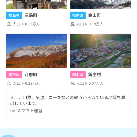
三島町
金山町
福島県
福島県
人口
0.15万人
人口
0.19万人
江府町
新庄村
鳥取県
岡山県
人口
0.23万人
人口
0.07万人
人口、自然、気温、ニーズなどの観点から似ている地域を算
出しています。
by.︎ スマウト運営