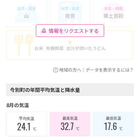
自然・風景
自然・風景
文化・施設
山
夜景
郷土芸能
情報をリクエストする
食
お米
有機野菜
出汁が効いたうどん
地域の方へ：データを表示するには？
今別町の年間平均気温と降水量
8月の気温
最高気温
最低気温
平均気温
32.7
17.6
24.1
℃
℃
℃