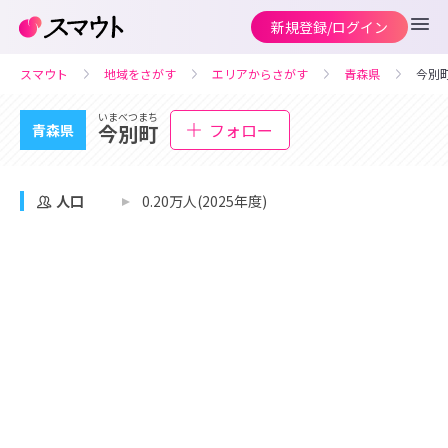
新規登録/ログイン
スマウト
地域をさがす
エリアからさがす
青森県
今別
いまべつまち
フォロー
今別町
青森県
人口
0.20万人(2025年度)