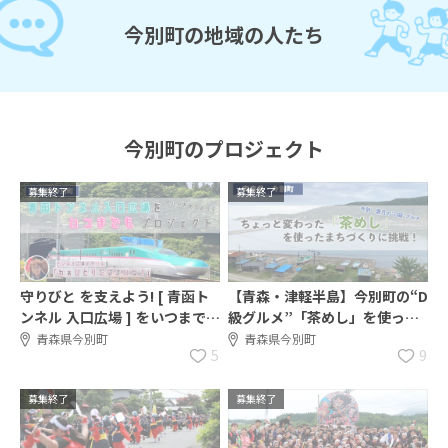
今別町の地域の人たち
今別町のプロジェクト
募集終了
募集終了
守りびと を支えよう! [ 青函ト
【青森・津軽半島】今別町の“D
ンネル 入口広場 ] をいつまで
級グルメ”「茶めし」を使った
も。プロジェクト
体験プログラムを作ろう！
青森県今別町
青森県今別町
5
9
募集終了
募集終了