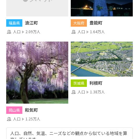
浪江町
豊能町
福島県
大阪府
人口
2.09万人
人口
1.64万人
利根町
茨城県
人口
1.38万人
和気町
岡山県
人口
1.25万人
人口、自然、気温、ニーズなどの観点から似ている地域を算
出しています。