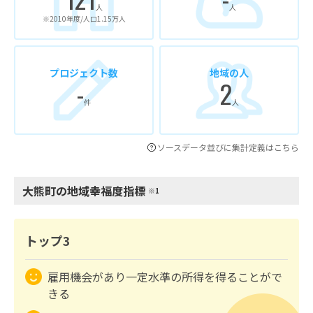
人
人
※2010年度/人口1.15万人
プロジェクト数
地域の人
-
2
件
人
ソースデータ並びに集計定義はこちら
大熊町の地域幸福度指標
※1
トップ3
雇用機会があり一定水準の所得を得ることがで
きる