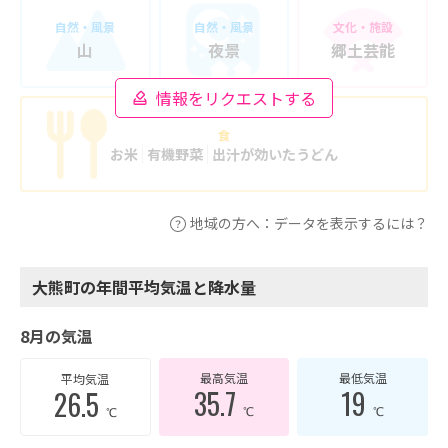
自然・風景
自然・風景
文化・施設
山
夜景
郷土芸能
情報をリクエストする
食
お米
有機野菜
出汁が効いたうどん
地域の方へ：データを表示するには？
大熊町の年間平均気温と降水量
8月の気温
最高気温
最低気温
平均気温
35.7
19
26.5
℃
℃
℃