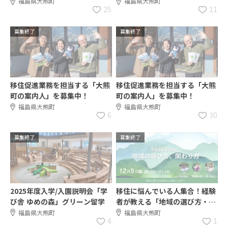
集中！新しい挑戦をしてみませ
福島県大熊町
福島県大熊町
25
11
んか！
募集終了
募集終了
移住促進業務を担当する「大熊
移住促進業務を担当する「大熊
町の案内人」を募集中！
町の案内人」を募集中！
福島県大熊町
福島県大熊町
6
30
募集終了
募集終了
2025年度入学/入園説明会「学
移住に悩んでいる人集合！経験
び舎 ゆめの森」グリーン留学
者が教える「地域の選び方・関
わり方」オンラインイベント
福島県大熊町
福島県大熊町
4
1