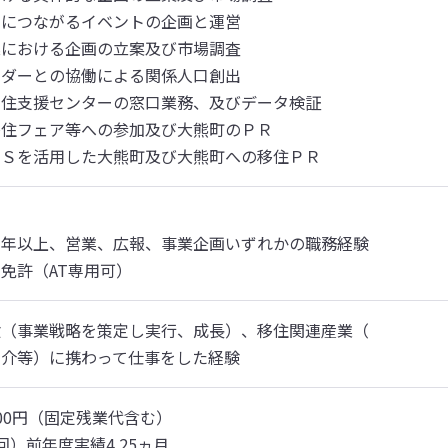
につながるイベントの企画と運営

における企画の立案及び市場調査

ダーとの協働による関係人口創出

住支援センターの窓口業務、及びデータ検証

住フェア等への参加及び大熊町のＰＲ

ＮＳを活用した大熊町及び大熊町への移住ＰＲ
年以上、営業、広報、事業企画いずれかの職務経験

免許（AT専用可）
（事業戦略を策定し実行、成長）、移住関連産業（

紹介等）に携わって仕事をした経験
000円（固定残業代含む）

回）前年度実績4.25ヵ月