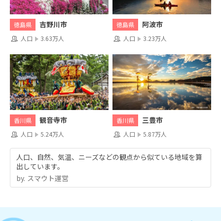
吉野川市
阿波市
徳島県
徳島県
人口
3.63万人
人口
3.23万人
観音寺市
三豊市
香川県
香川県
人口
5.24万人
人口
5.87万人
人口、自然、気温、ニーズなどの観点から似ている地域を算
出しています。
by.︎ スマウト運営