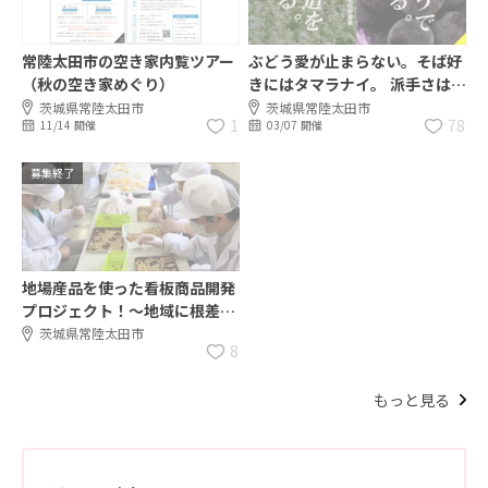
常陸太田市の空き家内覧ツアー
ぶどう愛が止まらない。そば好
（秋の空き家めぐり）
きにはタマラナイ。 派手さはい
らない「つくり手」候補を探し
茨城県常陸太田市
茨城県常陸太田市
1
78
11/14 開催
03/07 開催
ています。
募集終了
地場産品を使った看板商品開発
プロジェクト！～地域に根差す
就労支援事業者の挑戦～
茨城県常陸太田市
8
もっと見る