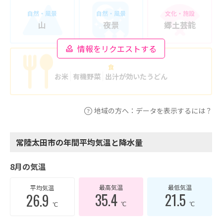
自然・風景
自然・風景
文化・施設
山
夜景
郷土芸能
情報をリクエストする
食
お米
有機野菜
出汁が効いたうどん
地域の方へ：データを表示するには？
常陸太田市の年間平均気温と降水量
8月の気温
最高気温
最低気温
平均気温
35.4
21.5
26.9
℃
℃
℃