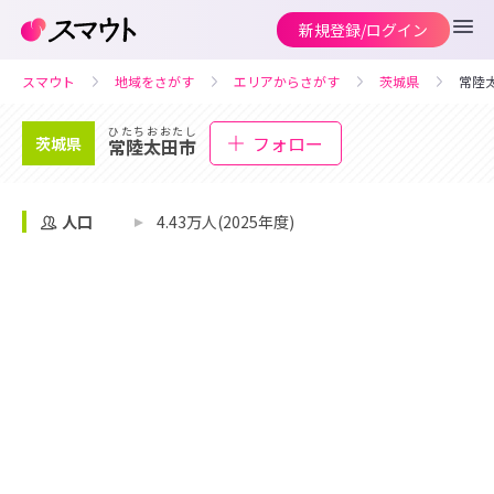
新規登録/ログイン
スマウト
地域をさがす
エリアからさがす
茨城県
常陸
ひたちおおたし
フォロー
茨城県
常陸太田市
人口
4.43万人(2025年度)