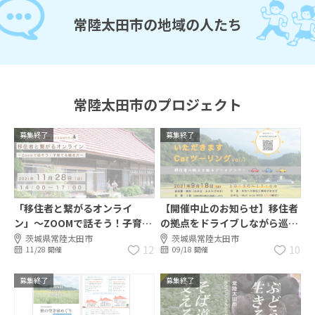
常陸太田市の地域の人たち
常陸太田市のプロジェクト
募集終了
募集終了
「移住者と繋がるオンライ
【開催中止のお知らせ】移住者
ン」〜ZOOMで話そう！子育て
の拠点をドライブしながら巡
＆働き方〜
り、学びある楽しい時間を共有
茨城県常陸太田市
茨城県常陸太田市
12
10
11/28 開催
09/18 開催
しませんか？
募集終了
募集終了