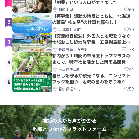
1
「副業」という入口ができました
60
和歌山県
【再募集】感動の絶景とともに。北海道
2
の離島"礼文島"の仕事と暮らし！
39
北海道礼文町
【交流好き歓迎】外国人と地域をつなぐ
3
地域おこし協力隊募集｜五島列島新上五
島町
133
長崎県新上五島町
都内から１時間の幸福度トップクラスの
まちで、特産物を活かした新商品開発＆
4
PRメンバー募集！
44
埼玉県鳩山町
暮らしを守るが観光になる。コンセプト
ブックを創り、地域の営みを守り継ぐ仲
5
間を集めませんか？
52
長野県松本市
地域の人から声がかかる
地域とつながるプラットフォーム