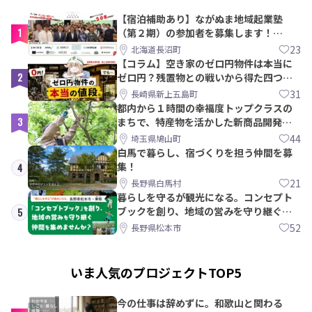
【宿泊補助あり】ながぬま地域起業塾
1
（第２期）の参加者を募集します！
【8/21〆】
23
北海道長沼町
【コラム】空き家のゼロ円物件は本当に
2
ゼロ円？残置物との戦いから得た四つの
教訓｜新上五島町
31
長崎県新上五島町
都内から１時間の幸福度トップクラスの
3
まちで、特産物を活かした新商品開発＆
PRメンバー募集！
44
埼玉県鳩山町
白馬で暮らし、宿づくりを担う仲間を募
集！
4
21
長野県白馬村
暮らしを守るが観光になる。コンセプト
ブックを創り、地域の営みを守り継ぐ仲
5
間を集めませんか？
52
長野県松本市
いま人気のプロジェクトTOP5
今の仕事は辞めずに。和歌山と関わる