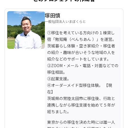
塚田慎
一般社団法人いまぼくらと
①移住を考えている方向けの１棟貸し
宿「勉知庵（べんちあん ）」を運営。

茨城暮らし体験・空き家紹介・移住者
の紹介・趣味が合いそうな地域の人を
紹介などのサポートをしています。

②ZOOM・メール・電話・対面などでの
移住相談。

③起業支援。

④オーダーメイド型移住体験。 【現
在】

茨城県の常陸太田市に移住後、行政と
連携しながら移住支援を始めて５年が
経ちました。
東京からの移住を決めた時には誰一人