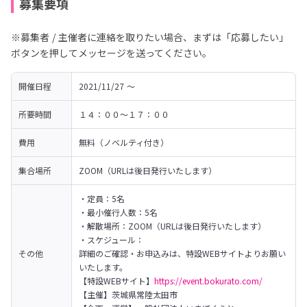
募集要項
※募集者 / 主催者に連絡を取りたい場合、まずは「応募したい」
ボタンを押してメッセージを送ってください。
開催日程
2021/11/27 〜 
所要時間
１４：００〜１７：００
費用
無料（ノベルティ付き）
集合場所
ZOOM（URLは後日発行いたします）
・定員：5名

・最小催行人数：5名

・解散場所：ZOOM（URLは後日発行いたします）

・スケジュール：

その他
詳細のご確認・お申込みは、特設WEBサイトよりお願い
いたします。
【特設WEBサイト】
https://event.bokurato.com/
【主催】茨城県常陸太田市