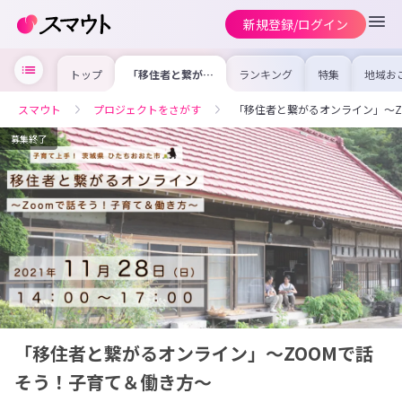
新規登録/ログイン
トップ
「移住者と繋がる
ランキング
特集
地域お
オンライン」〜
の求人
ZOOMで話そ
を集め
う！子育て＆働き
事内容
スマウト
プロジェクトをさがす
「移住者と繋がるオンライン」〜Z
方〜
を比較
合った
けよう
募集終了
「移住者と繋がるオンライン」〜ZOOMで話
そう！子育て＆働き方〜