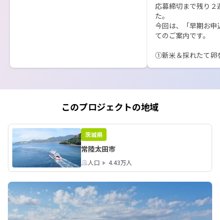
応募締切まで残り２
まだご予定のない方、ご予定が空いて
た。

しまった方、ユーモアな暮らしを送っ
今回は、「早期お申
ている移住者の経験談を一緒に聞いて
てのご案内です。

みませんか？

①新米＆採れたて卵
ご応募お待ちしております。
今回のゲストの北山
たり〜村の小さな農
す。

「自然環境」と「食
こだわって生産され
このプロジェクトの地域
も心も喜ぶような味がし
※「11/14日まで
た限定５組の方（オ
茨城県
く）が対象となりま
常陸太田市
いただきたいです。

人口
4.43万人
②【先着10組】オ
実にご招待します！！
参加される方々とゲ
できるよう５組限定
ておりますが、ご好