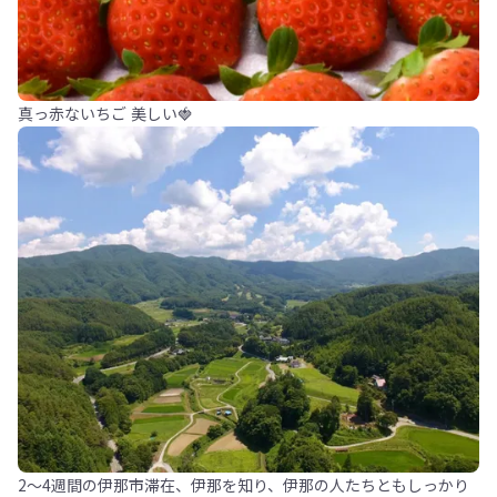
真っ赤ないちご 美しい🍓
2～4週間の伊那市滞在、伊那を知り、伊那の人たちともしっかり