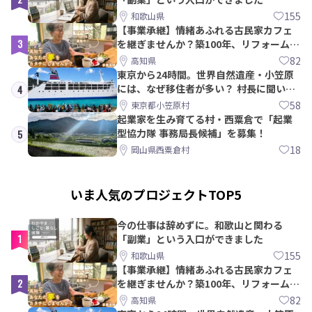
155
和歌山県
【事業承継】情緒あふれる古民家カフェ
3
を継ぎませんか？築100年、リフォームか
ら約10年！
82
高知県
東京から24時間。世界自然遺産・小笠原
には、なぜ移住者が多い？ 村長に聞いて
4
みた
58
東京都小笠原村
起業家を生み育てる村・西粟倉で「起業
型協力隊 事務局長候補」を募集！
5
18
岡山県西粟倉村
いま人気のプロジェクトTOP5
今の仕事は辞めずに。和歌山と関わる
1
「副業」という入口ができました
155
和歌山県
【事業承継】情緒あふれる古民家カフェ
2
を継ぎませんか？築100年、リフォームか
ら約10年！
82
高知県