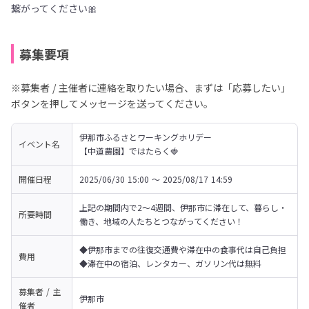
繋がってください🎀
募集要項
※募集者 / 主催者に連絡を取りたい場合、まずは「応募したい」
ボタンを押してメッセージを送ってください。
伊那市ふるさとワーキングホリデー

イベント名
【中道農園】ではたらく🍓
開催日程
2025/06/30 15:00 〜 2025/08/17 14:59
上記の期間内で2～4週間、伊那市に滞在して、暮らし・
所要時間
働き、地域の人たちとつながってください！
◆伊那市までの往復交通費や滞在中の食事代は自己負担

費用
◆滞在中の宿泊、レンタカー、ガソリン代は無料
募集者 / 主
伊那市
催者