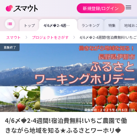
新規登録/ログイン
トップ
4/6〆🍓2-4週間!
ランキング
特集
地域お
宿泊費無料!いち
の求人
ご農園で働きなが
を集め
ら地域を知る★ふ
事内容
スマウト
プロジェクトをさがす
4/6〆🍓2-4週間!宿泊費無料!
るさとワーホリ🍓
を比較
合った
けよう
募集終了
4/6〆🍓2-4週間!宿泊費無料!いちご農園で働
きながら地域を知る★ふるさとワーホリ🍓