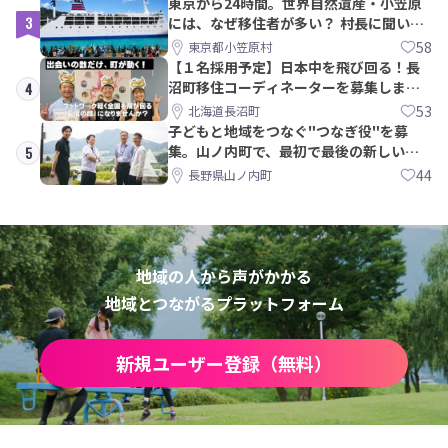
東京から24時間。世界自然遺産・小笠原
3
には、なぜ移住者が多い？ 村長に聞いて
みた
58
東京都小笠原村
【１名採用予定】日本中を飛び回る！長
沼町移住コーディネーターを募集しま
4
す！
53
北海道長沼町
子どもと地域をつなぐ"つなぎ役"を募
集。山ノ内町で、最初で最後の新しい学
5
校づくりを一緒に
44
長野県山ノ内町
地域の人から声がかかる
地域とつながるプラットフォーム
新規ユーザー登録（無料）