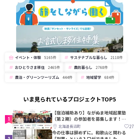
イベント・体験
5165件
サステナブルな暮らし
2118件
おひとりさま移住
2465件
農的暮らし
2768件
農泊・グリーンツーリズム
444件
地域留学
684件
いま見られているプロジェクトTOP5
【宿泊補助あり】ながぬま地域起業塾
1
（第２期）の参加者を募集します！
【8/21〆】
27
北海道長沼町
今の仕事は辞めずに。和歌山と関わる
2
「副業」という入口ができました