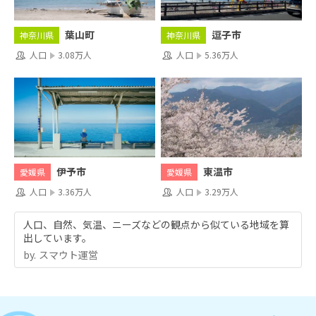
葉山町
逗子市
神奈川県
神奈川県
人口
3.08万人
人口
5.36万人
伊予市
東温市
愛媛県
愛媛県
人口
3.36万人
人口
3.29万人
人口、自然、気温、ニーズなどの観点から似ている地域を算
出しています。
by.︎ スマウト運営