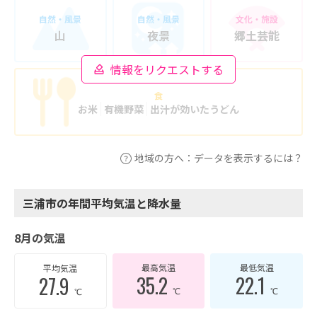
自然・風景
自然・風景
文化・施設
山
夜景
郷土芸能
情報をリクエストする
食
お米
有機野菜
出汁が効いたうどん
地域の方へ：データを表示するには？
三浦市の年間平均気温と降水量
8月の気温
最高気温
最低気温
平均気温
35.2
22.1
27.9
℃
℃
℃