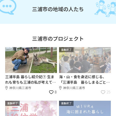
三浦市の地域の人たち
三浦市のプロジェクト
募集終了
三浦半島 暮らし紹介記⑦ 生ま
海・山・食を身近に感じる、
れも育ちも三浦の私が考えてい
「三浦半島 暮らしまるごと体
ること徒然なるままに
感DAY」イベントレポート！
神奈川県三浦市
神奈川県三浦市
8
25
募集終了
募集終了