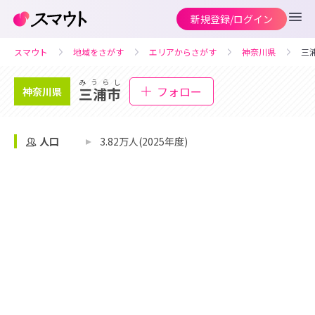
新規登録/ログイン
スマウト
地域をさがす
エリアからさがす
神奈川県
三
みうらし
フォロー
三浦市
神奈川県
人口
3.82万人(2025年度)