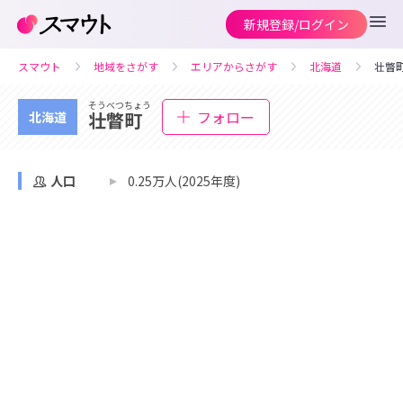
新規登録/ログイン
スマウト
地域をさがす
エリアからさがす
北海道
壮瞥
そうべつちょう
フォロー
壮瞥町
北海道
人口
0.25万人(2025年度)