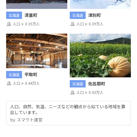
清里町
津別町
北海道
北海道
人口
0.35万人
人口
0.39万人
平取町
北海道
人口
0.44万人
佐呂間町
北海道
人口
0.43万人
人口、自然、気温、ニーズなどの観点から似ている地域を算
出しています。
by.︎ スマウト運営