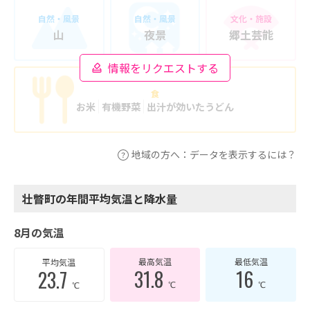
自然・風景
自然・風景
文化・施設
山
夜景
郷土芸能
情報をリクエストする
食
お米
有機野菜
出汁が効いたうどん
地域の方へ：データを表示するには？
壮瞥町の年間平均気温と降水量
8月の気温
最高気温
最低気温
平均気温
31.8
16
23.7
℃
℃
℃