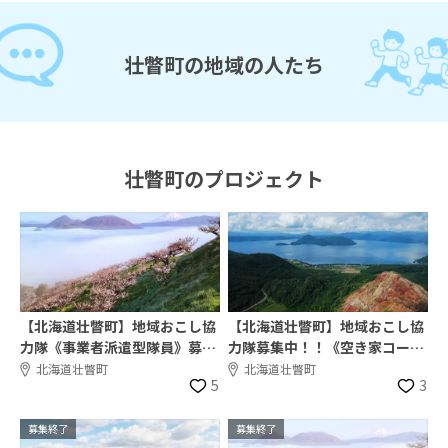
壮瞥町の地域の人たち
壮瞥町のプロジェクト
【北海道壮瞥町】地域おこし協
【北海道壮瞥町】地域おこし協
力隊《事業者派遣型隊員》募集
力隊募集中！！《空き家コーデ
中‼︎
ィネーター》
北海道壮瞥町
北海道壮瞥町
5
3
募集終了
募集終了