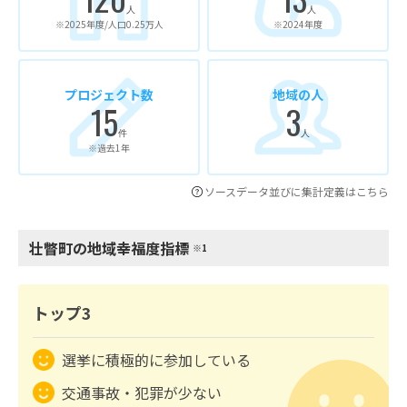
人
人
※2025年度/人口0.25万人
※2024年度
プロジェクト数
地域の人
15
3
件
人
※過去1年
ソースデータ並びに集計定義はこちら
壮瞥町の地域幸福度指標
※1
トップ3
選挙に積極的に参加している
交通事故・犯罪が少ない