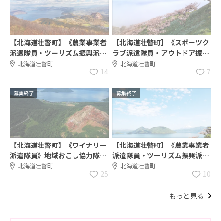
【北海道壮瞥町】《農業事業者
【北海道壮瞥町】《スポーツク
派遣隊員・ツーリズム振興派遣
ラブ派遣隊員・アウトドア振興
隊員》地域おこし協力隊募集
派遣隊員》地域おこし協力隊募
北海道壮瞥町
北海道壮瞥町
14
7
中‼︎
集中！
募集終了
募集終了
【北海道壮瞥町】《ワイナリー
【北海道壮瞥町】《農業事業者
派遣隊員》地域おこし協力隊募
派遣隊員・ツーリズム振興派遣
集中！！
隊員》地域おこし協力隊
北海道壮瞥町
北海道壮瞥町
25
10
もっと見る