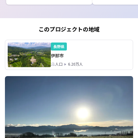
https://smout.jp/plans/15238/

写真は今月の協力隊
*信州そばNO.1プロジェクト

伊那市高遠町にある
https://smout.jp/plans/15239/

ゲストハウス「おん
した。

「興味ある」してくださった方へ、詳
薪ストーブを囲んで
このプロジェクトの地域
細情報をお送りします！

アしたり、暮らしや
有など、和やかな時
アルプスのそばでの暮らし、はじめま
長野県
せんか？

伊那市
不明点などありましたら、お気軽にお
問合せください！
人口
6.20万人