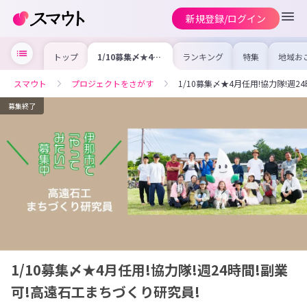
新規登録/ログイン
トップ
1/10募集〆★4月
ランキング
特集
地域お
任用!協力隊!週24
の求人
時間!副業可!高遠
を集め
石工まちづくり研
事内容
スマウト
プロジェクトをさがす
1/10募集〆★4月任用!協力隊!週
究員!
を比較
合った
けよう
募集終了
1/10募集〆★4月任用!協力隊!週24時間!副業
可!高遠石工まちづくり研究員!