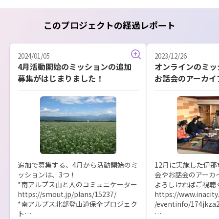
このプロジェクトの経過レポート
2024/01/05
2023/12/26
4月活動開始のミッションの追加
オンラインのミッ
募集がはじまりました！
お話会のアーカイ
追加で募集する、4月から活動開始のミ
12月に実施した伊
ッションは、3つ！

会やお話会のアーカイ
*南アルプス山と人のコミュニケーター

よろしければご視聴く
https://smout.jp/plans/15237/

https://www.inacity
*南アルプス北部登山道保全プロジェク
/eventinfo/174jkza
ト
