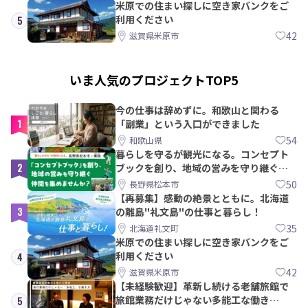
米原での住まい探しに空き家バンクをご
利用ください
5
42
滋賀県米原市
いま人気のプロジェクトTOP5
今の仕事は辞めずに。和歌山と関わる
1
「副業」という入口ができました
54
和歌山県
暮らしを守るが観光になる。コンセプト
2
ブックを創り、地域の営みを守り継ぐ仲
間を集めませんか？
50
長野県松本市
【再募集】感動の絶景とともに。北海道
3
の離島"礼文島"の仕事と暮らし！
35
北海道礼文町
米原での住まい探しに空き家バンクをご
利用ください
4
42
滋賀県米原市
【未経験歓迎】革新し続ける老舗旅館で
旅館業務だけじゃない多能工な働き
5