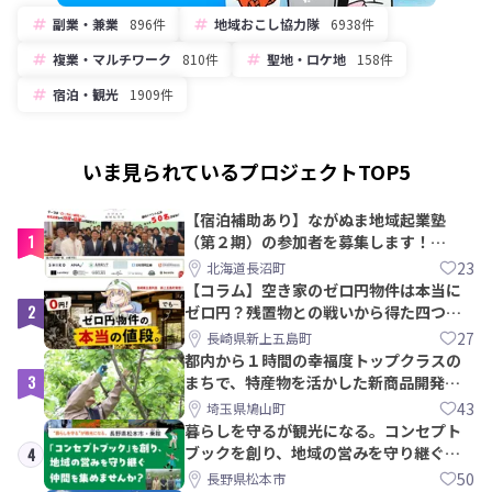
副業・兼業
896件
地域おこし協力隊
6938件
複業・マルチワーク
810件
聖地・ロケ地
158件
宿泊・観光
1909件
いま見られているプロジェクトTOP5
【宿泊補助あり】ながぬま地域起業塾
1
（第２期）の参加者を募集します！
【8/21〆】
23
北海道長沼町
【コラム】空き家のゼロ円物件は本当に
2
ゼロ円？残置物との戦いから得た四つの
教訓｜新上五島町
27
長崎県新上五島町
都内から１時間の幸福度トップクラスの
3
まちで、特産物を活かした新商品開発＆
PRメンバー募集！
43
埼玉県鳩山町
暮らしを守るが観光になる。コンセプト
ブックを創り、地域の営みを守り継ぐ仲
4
間を集めませんか？
50
長野県松本市