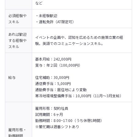
など
必須経験や
・未経験歓迎

スキル
・運転免許（AT限定可）
あれば歓迎
イベントの企画や、認知を広めるための施策立案の経
する経験や
験。英語でのコミュニケーションスキル。
スキル
基本月給：242,000円

賞与：年２回（100,000円）

給与
住宅補助：30,000円

通信費手当：5,000円

通勤費手当：居住地により変動

寒冷地環境整備費手当：10,000円（11月〜3月支給）
雇用形態：契約社員

試用期間：6ヶ月

勤務時間：8:00~17:00（うち休憩1時間）

※繁忙期は遅番シフトあり

雇用形態・
勤務時間