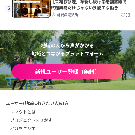
【未経験歓迎】革新し続ける老舗旅館で
旅館業務だけじゃない多能工な働き
5
方。 株式会社いせん
33
新潟県湯沢町
地域の人から声がかかる
地域とつながるプラットフォーム
新規ユーザー登録（無料）
ユーザー(地域に行きたい人)の方
スマウトとは
プロジェクトをさがす
地域をさがす