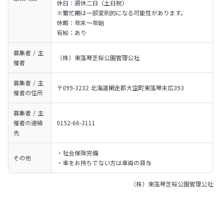
休日：週休二日（土日祝）

※繁忙期は一部変則的になる可能性があります。

休暇：年末〜年始

有給：あり
募集者 / 主
（株）東藻琴芝桜公園管理公社
催者
募集者 / 主
〒099-3232 北海道網走郡大空町東藻琴末広393
催者の
住所
募集者 / 主
催者の
連絡
0152-66-3111
先
・社会保険完備

その他
・車をお持ちでない方は車両の貸与
（株）東藻琴芝桜公園管理公社