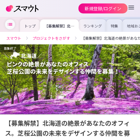
新規登録/ログイン
トップ
【募集解禁】北海
ランキング
特集
地域お
道の絶景があなた
の求人
のオフィス。芝桜
を集め
公園の未来をデザ
事内容
スマウト
プロジェクトをさがす
【募集解禁】北海道の絶景があな
インする仲間を募
を比較
集！
合った
けよう
募集終了
【募集解禁】北海道の絶景があなたのオフィ
ス。芝桜公園の未来をデザインする仲間を募