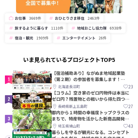
お仕事
3669件
おひとりさま移住
2463件
旅するように暮らす
1110件
地域おこし協力隊
6938件
宿泊・観光
1909件
エンターテイメント
26件
いま見られているプロジェクトTOP5
【宿泊補助あり】ながぬま地域起業塾
1
（第２期）の参加者を募集します！
【8/21〆】
23
北海道長沼町
【コラム】空き家のゼロ円物件は本当に
2
ゼロ円？残置物との戦いから得た四つの
教訓｜新上五島町
27
長崎県新上五島町
都内から１時間の幸福度トップクラスの
3
まちで、特産物を活かした新商品開発＆
PRメンバー募集！
43
埼玉県鳩山町
暮らしを守るが観光になる。コンセプト