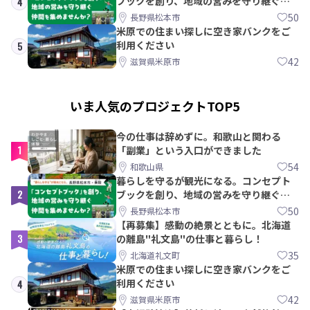
ブックを創り、地域の営みを守り継ぐ仲
4
間を集めませんか？
50
長野県松本市
米原での住まい探しに空き家バンクをご
利用ください
5
42
滋賀県米原市
いま人気のプロジェクトTOP5
今の仕事は辞めずに。和歌山と関わる
1
「副業」という入口ができました
54
和歌山県
暮らしを守るが観光になる。コンセプト
2
ブックを創り、地域の営みを守り継ぐ仲
間を集めませんか？
50
長野県松本市
【再募集】感動の絶景とともに。北海道
3
の離島"礼文島"の仕事と暮らし！
35
北海道礼文町
米原での住まい探しに空き家バンクをご
利用ください
4
42
滋賀県米原市