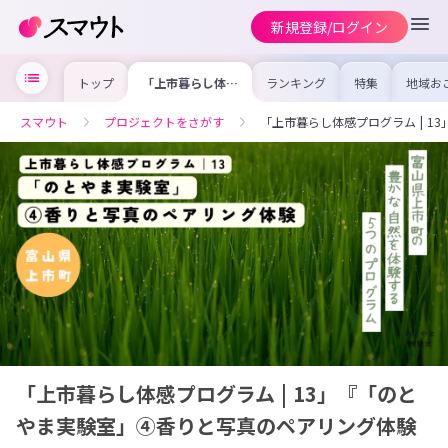
新規登録/ログイン
トップ
「上市暮らし体感
ランキング
特集
地域お
プログラム |
の求人
13」『「のとや
を集め
ま実験室」④香り
事内容
スマウト
プロジェクトをさがす
「上市暮らし体感プログラム | 
と写真のペアリン
を比較
グ体験
合った
けよう
「上市暮らし体感プログラム | 13」『「のと
やま実験室」④香りと写真のペアリング体験