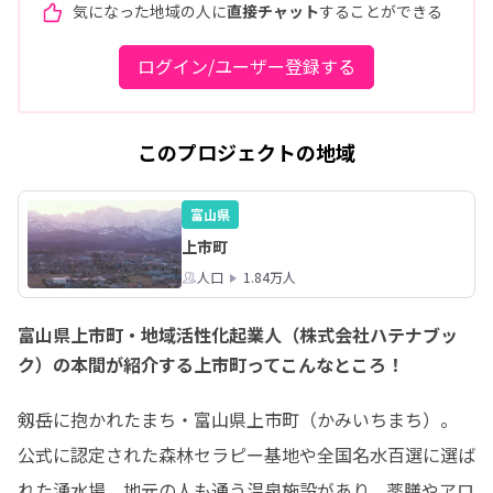
気になった地域の人に
直接チャット
することができる
ログイン/ユーザー登録する
このプロジェクトの地域
富山県
上市町
人口
1.84万人
富山県上市町・地域活性化起業人（株式会社ハテナブッ
ク）の本間が紹介する上市町ってこんなところ！
剱岳に抱かれたまち・富山県上市町（かみいちまち）。

公式に認定された森林セラピー基地や全国名水百選に選ば
れた湧水場、地元の人も通う温泉施設があり、薬膳やアロ