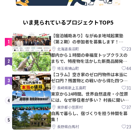
いま見られているプロジェクトTOP5
【宿泊補助あり】ながぬま地域起業塾
1
（第２期）の参加者を募集します！
【8/21〆】
23
北海道長沼町
都内から１時間の幸福度トップクラスの
2
まちで、特産物を活かした新商品開発＆
PRメンバー募集！
44
埼玉県鳩山町
【コラム】空き家のゼロ円物件は本当に
3
ゼロ円？残置物との戦いから得た四つの
教訓｜新上五島町
31
長崎県新上五島町
東京から24時間。世界自然遺産・小笠原
には、なぜ移住者が多い？ 村長に聞いて
4
みた
37
東京都小笠原村
白馬で暮らし、宿づくりを担う仲間を募
集！
5
23
長野県白馬村