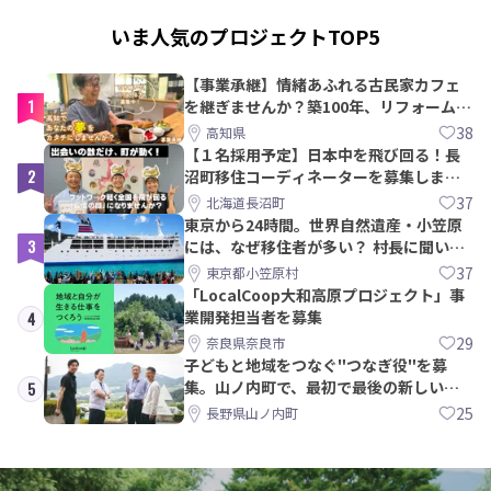
いま人気のプロジェクトTOP5
【事業承継】情緒あふれる古民家カフェ
1
を継ぎませんか？築100年、リフォームか
ら約10年！
38
高知県
【１名採用予定】日本中を飛び回る！長
2
沼町移住コーディネーターを募集しま
す！
37
北海道長沼町
東京から24時間。世界自然遺産・小笠原
3
には、なぜ移住者が多い？ 村長に聞いて
みた
37
東京都小笠原村
「LocalCoop大和高原プロジェクト」事
業開発担当者を募集
4
29
奈良県奈良市
子どもと地域をつなぐ"つなぎ役"を募
集。山ノ内町で、最初で最後の新しい学
5
校づくりを一緒に
25
長野県山ノ内町