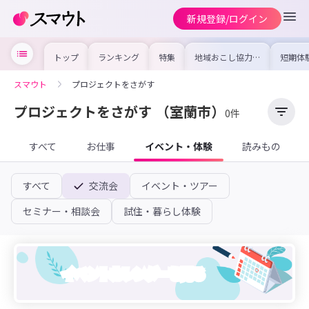
新規登録/ログイン
トップ
ランキング
特集
地域おこし協力隊
短期体
の求人やイベント
り〜数
を集めました！仕
域を知
事内容や募集条件
し移住
スマウト
プロジェクトをさがす
を比較して自分に
期体験
合った地域を見つ
けよう
プロジェクトをさがす
（室蘭市）
0件
すべて
お仕事
イベント・体験
読みもの
すべて
交流会
イベント・ツアー
セミナー・相談会
試住・暮らし体験
イベントカレンダーを見る